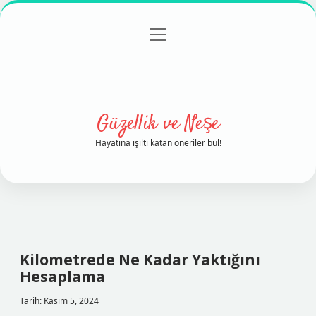
menüyü
Anasayfa
Gizlilik Politikası
Yasal Uyarı
aç
Hakkımızda
Güzellik ve Neşe
Hayatına ışıltı katan öneriler bul!
Kilometrede Ne Kadar Yaktığını
Hesaplama
Tarih: Kasım 5, 2024