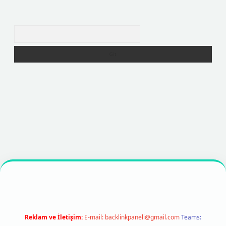
Arama
xper
https://betexpergir.net/
Reklam ve İletişim:
E-mail:
backlinkpaneli@gmail.com
Teams: