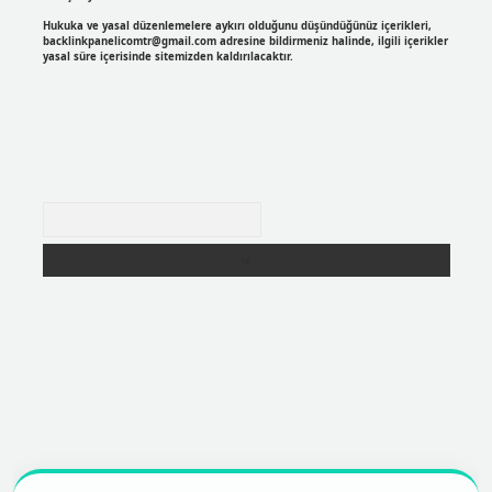
Hukuka ve yasal düzenlemelere aykırı olduğunu düşündüğünüz içerikleri,
backlinkpanelicomtr@gmail.com
adresine bildirmeniz halinde, ilgili içerikler
yasal süre içerisinde sitemizden kaldırılacaktır.
Arama
.net
betexper
https://betexpergir.net/