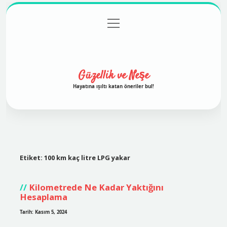
menüyü
Anasayfa
Gizlilik Politikası
Yasal Uyarı
aç
Hakkımızda
Güzellik ve Neşe
Hayatına ışıltı katan öneriler bul!
Etiket:
100 km kaç litre LPG yakar
Kilometrede Ne Kadar Yaktığını
Hesaplama
Tarih: Kasım 5, 2024