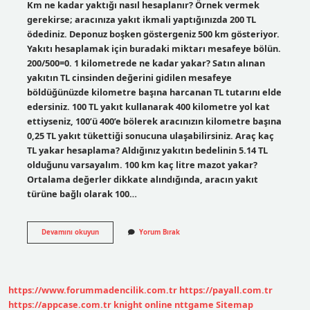
Km ne kadar yaktığı nasıl hesaplanır? Örnek vermek
gerekirse; aracınıza yakıt ikmali yaptığınızda 200 TL
ödediniz. Deponuz boşken göstergeniz 500 km gösteriyor.
Yakıtı hesaplamak için buradaki miktarı mesafeye bölün.
200/500=0. 1 kilometrede ne kadar yakar? Satın alınan
yakıtın TL cinsinden değerini gidilen mesafeye
böldüğünüzde kilometre başına harcanan TL tutarını elde
edersiniz. 100 TL yakıt kullanarak 400 kilometre yol kat
ettiyseniz, 100’ü 400’e bölerek aracınızın kilometre başına
0,25 TL yakıt tükettiği sonucuna ulaşabilirsiniz. Araç kaç
TL yakar hesaplama? Aldığınız yakıtın bedelinin 5.14 TL
olduğunu varsayalım. 100 km kaç litre mazot yakar?
Ortalama değerler dikkate alındığında, aracın yakıt
türüne bağlı olarak 100…
Kilometrede
Devamını okuyun
Yorum Bırak
Ne
Kadar
Yaktığını
Hesaplama
https://www.forummadencilik.com.tr
https://payall.com.tr
https://appcase.com.tr
knight online
nttgame
Sitemap