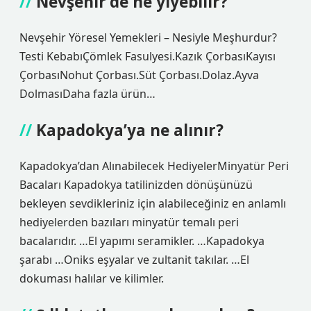
Nevşehir’de ne yiyebilir?
Nevşehir Yöresel Yemekleri – Nesiyle Meşhurdur?
Testi KebabıÇömlek Fasulyesi.Kazık ÇorbasıKayısı
ÇorbasıNohut Çorbası.Süt Çorbası.Dolaz.Ayva
DolmasıDaha fazla ürün…
Kapadokya’ya ne alınır?
Kapadokya’dan Alınabilecek HediyelerMinyatür Peri
Bacaları Kapadokya tatilinizden dönüşünüzü
bekleyen sevdikleriniz için alabileceğiniz en anlamlı
hediyelerden bazıları minyatür temalı peri
bacalarıdır. …El yapımı seramikler. …Kapadokya
şarabı …Oniks eşyalar ve zultanit takılar. …El
dokuması halılar ve kilimler.