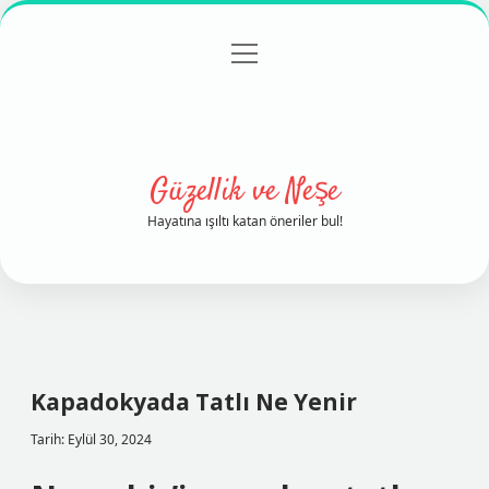
menüyü
Anasayfa
Gizlilik Politikası
Yasal Uyarı
aç
Hakkımızda
Güzellik ve Neşe
Hayatına ışıltı katan öneriler bul!
Kapadokyada Tatlı Ne Yenir
Tarih: Eylül 30, 2024