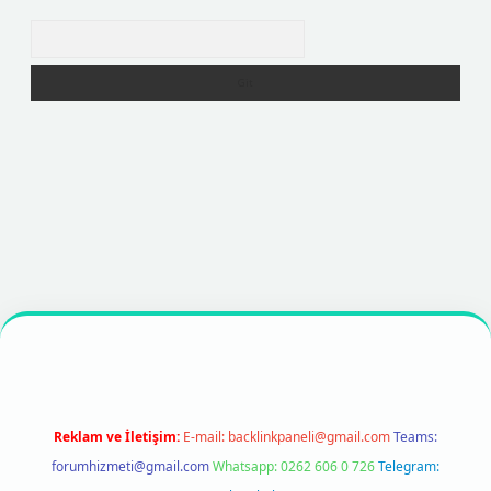
Arama
exper
https://betexpergir.net/
Reklam ve İletişim:
E-mail:
backlinkpaneli@gmail.com
Teams:
forumhizmeti@gmail.com
Whatsapp: 0262 606 0 726
Telegram: