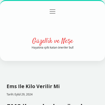
menüyü
Anasayfa
Gizlilik Politikası
Yasal Uyarı
aç
Hakkımızda
Güzellik ve Neşe
Hayatına ışıltı katan öneriler bul!
Ems Ile Kilo Verilir Mi
Tarih: Eylül 29, 2024