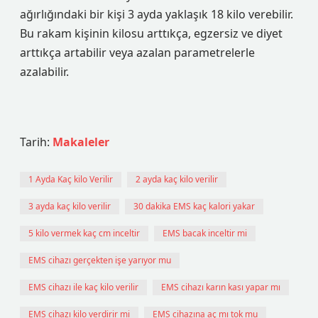
ağırlığındaki bir kişi 3 ayda yaklaşık 18 kilo verebilir.
Bu rakam kişinin kilosu arttıkça, egzersiz ve diyet
arttıkça artabilir veya azalan parametrelerle
azalabilir.
Tarih:
Makaleler
1 Ayda Kaç kilo Verilir
2 ayda kaç kilo verilir
3 ayda kaç kilo verilir
30 dakika EMS kaç kalori yakar
5 kilo vermek kaç cm inceltir
EMS bacak inceltir mi
EMS cihazı gerçekten işe yarıyor mu
EMS cihazı ile kaç kilo verilir
EMS cihazı karın kası yapar mı
EMS cihazı kilo verdirir mi
EMS cihazına aç mı tok mu