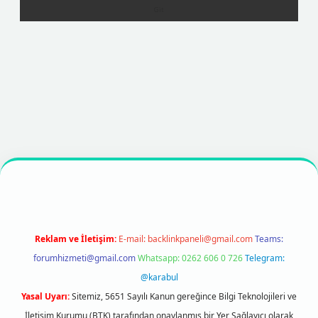
exper
https://betexpergir.net/
Reklam ve İletişim:
E-mail:
backlinkpaneli@gmail.com
Teams:
forumhizmeti@gmail.com
Whatsapp: 0262 606 0 726
Telegram:
@karabul
Yasal Uyarı:
Sitemiz, 5651 Sayılı Kanun gereğince Bilgi Teknolojileri ve
İletişim Kurumu (BTK) tarafından onaylanmış bir Yer Sağlayıcı olarak