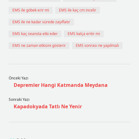
EMS ile göbek erir mi
EMS ile kaç cm incelir
EMS ile ne kadar sürede zayıflatır
EMS kaç seansta etki eder
EMS kalça eritir mi
EMS ne zaman etkisini gösterir
EMS sonrası ne yapılmalı
Önceki Yazı
Depremler Hangi Katmanda Meydana
Sonraki Yazı
Kapadokyada Tatlı Ne Yenir