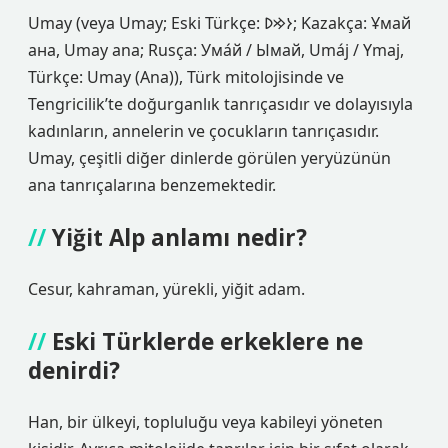
Umay (veya Umay; Eski Türkçe: 𐰆𐰢𐰖; Kazakça: Ұмай
aна, Umay ana; Rusça: Ума́й / Ымай, Umáj / Ymaj,
Türkçe: Umay (Ana)), Türk mitolojisinde ve
Tengricilik’te doğurganlık tanrıçasıdır ve dolayısıyla
kadınların, annelerin ve çocukların tanrıçasıdır.
Umay, çeşitli diğer dinlerde görülen yeryüzünün
ana tanrıçalarına benzemektedir.
Yiğit Alp anlamı nedir?
Cesur, kahraman, yürekli, yiğit adam.
Eski Türklerde erkeklere ne
denirdi?
Han, bir ülkeyi, topluluğu veya kabileyi yöneten