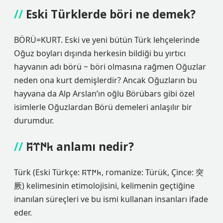
Eski Türklerde böri ne demek?
BÖRÜ=KURT. Eski ve yeni bütün Türk lehçelerinde
Oğuz boyları dışında herkesin bildiği bu yırtıcı
hayvanın adı börü ~ böri olmasına rağmen Oğuzlar
neden ona kurt demişlerdir? Ancak Oğuzların bu
hayvana da Alp Arslan’ın oğlu Börübars gibi özel
isimlerle Oğuzlardan Börü demeleri anlaşılır bir
durumdur.
𐱅𐰇𐰼𐰰 anlamı nedir?
Türk (Eski Türkçe: 𐱅𐰇𐰼𐰰, romanize: Türük, Çince: 突
厥) kelimesinin etimolojisini, kelimenin geçtiğine
inanılan süreçleri ve bu ismi kullanan insanları ifade
eder.