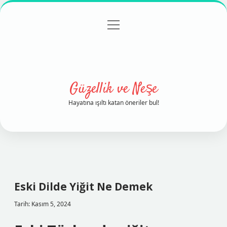
menüyü
Anasayfa
Gizlilik Politikası
Yasal Uyarı
aç
Hakkımızda
Güzellik ve Neşe
Hayatına ışıltı katan öneriler bul!
Eski Dilde Yiğit Ne Demek
Tarih: Kasım 5, 2024