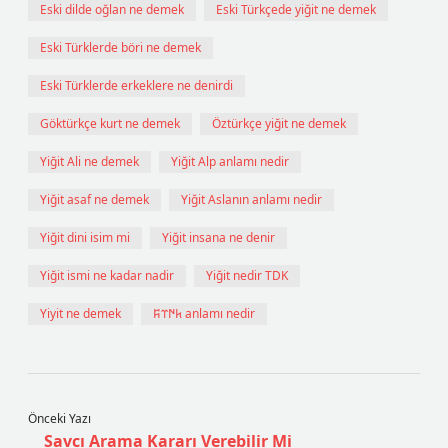
Eski dilde oğlan ne demek
Eski Türkçede yiğit ne demek
Eski Türklerde böri ne demek
Eski Türklerde erkeklere ne denirdi
Göktürkçe kurt ne demek
Öztürkçe yiğit ne demek
Yiğit Ali ne demek
Yiğit Alp anlamı nedir
Yiğit asaf ne demek
Yiğit Aslanın anlamı nedir
Yiğit dini isim mi
Yiğit insana ne denir
Yiğit ismi ne kadar nadir
Yiğit nedir TDK
Yiyit ne demek
𐱅𐰇𐰼𐰰 anlamı nedir
Önceki Yazı
Savcı Arama Kararı Verebilir Mi