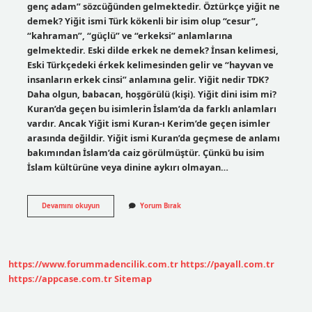
genç adam” sözcüğünden gelmektedir. Öztürkçe yiğit ne
demek? Yiğit ismi Türk kökenli bir isim olup “cesur”,
“kahraman”, “güçlü” ve “erkeksi” anlamlarına
gelmektedir. Eski dilde erkek ne demek? İnsan kelimesi,
Eski Türkçedeki érkek kelimesinden gelir ve “hayvan ve
insanların erkek cinsi” anlamına gelir. Yiğit nedir TDK?
Daha olgun, babacan, hoşgörülü (kişi). Yiğit dini isim mi?
Kuran’da geçen bu isimlerin İslam’da da farklı anlamları
vardır. Ancak Yiğit ismi Kuran-ı Kerim’de geçen isimler
arasında değildir. Yiğit ismi Kuran’da geçmese de anlamı
bakımından İslam’da caiz görülmüştür. Çünkü bu isim
İslam kültürüne veya dinine aykırı olmayan…
Eski
Devamını okuyun
Yorum Bırak
Dilde
Yiğit
Ne
Demek
https://www.forummadencilik.com.tr
https://payall.com.tr
https://appcase.com.tr
Sitemap