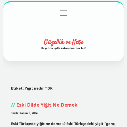
menüyü
Anasayfa
Gizlilik Politikası
Yasal Uyarı
aç
Hakkımızda
Güzellik ve Neşe
Hayatına ışıltı katan öneriler bul!
Etiket:
Yiğit nedir TDK
Eski Dilde Yiğit Ne Demek
Tarih: Kasım 5, 2024
Eski Türkçede yiğit ne demek? Eski Türkçedeki yigit “genç,