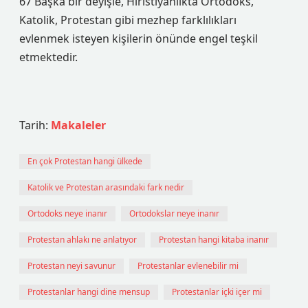
67 Başka bir deyişle, Hıristiyanlıkta Ortodoks,
Katolik, Protestan gibi mezhep farklılıkları
evlenmek isteyen kişilerin önünde engel teşkil
etmektedir.
Tarih:
Makaleler
En çok Protestan hangi ülkede
Katolik ve Protestan arasındaki fark nedir
Ortodoks neye inanır
Ortodokslar neye inanır
Protestan ahlakı ne anlatıyor
Protestan hangi kitaba inanır
Protestan neyi savunur
Protestanlar evlenebilir mi
Protestanlar hangi dine mensup
Protestanlar içki içer mi