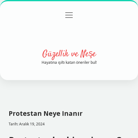
menüyü
Anasayfa
Gizlilik Politikası
Yasal Uyarı
aç
Hakkımızda
Güzellik ve Neşe
Hayatına ışıltı katan öneriler bul!
Protestan Neye Inanır
Tarih: Aralık 19, 2024