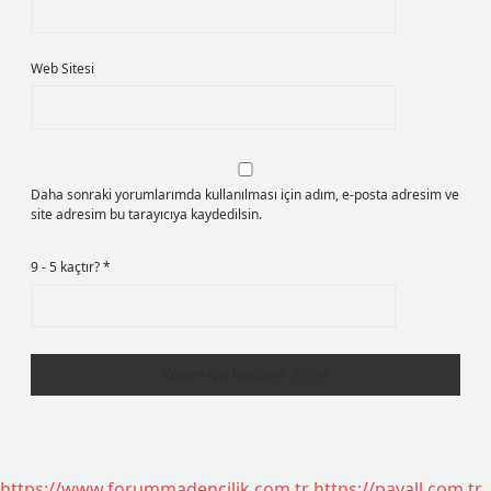
Web Sitesi
Daha sonraki yorumlarımda kullanılması için adım, e-posta adresim ve
site adresim bu tarayıcıya kaydedilsin.
9 - 5 kaçtır?
*
https://www.forummadencilik.com.tr
https://payall.com.tr