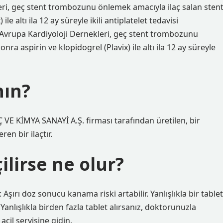
eri, geç stent trombozunu önlemek amacıyla ilaç salan sten
ile altı ila 12 ay süreyle ikili antiplatelet tedavisi
Avrupa Kardiyoloji Dernekleri, geç stent trombozunu
nra aspirin ve klopidogrel (Plavix) ile altı ila 12 ay süreyle
nın?
 KİMYA SANAYİ A.Ş. firması tarafından üretilen, bir
en bir ilaçtır.
çilirse ne olur?
şırı doz sonucu kanama riski artabilir. Yanlışlıkla bir tablet
 Yanlışlıkla birden fazla tablet alırsanız, doktorunuzla
cil servisine gidin.