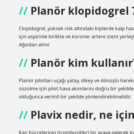
Planör klopidogrel 7
Clopidogrel, yüksek risk altındaki kişilerde kalp hastal
için aspirinle birlikte ve koroner artere stent yerleşt
Ağızdan alınır.
Planör kim kullanır
Planör pilotları uçağı yatay, dikey ve dönüşlü hareke
süzülme için pilot hava akımlarını doğru bir şekil
olduğunca verimli bir şekilde yönlendirebilmelidir.
Plavix nedir, ne için
Kan hücrelerinin (trombositler) bir araya gelerek kan