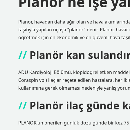
Planör ne işe ya
Planör, havadan daha ağır olan ve hava akımlarında
taşıtıyla yapılan uçuşa “planör” denir. Planör, hava
öğretmek için en ekonomik ve en güvenli hava taşıtı
Planör kan sulandır
ADÜ Kardiyoloji Bölümü, klopidogrel etken maddeli (Pl
Coraspin vb.) ilaçlar reçete edilen hastalara, her ikis
kullanımına gerek olmaması nedeniyle yanlış yorum
Planör ilaç günde ka
PLANOR’un önerilen günlük dozu günde bir kez 75 mg