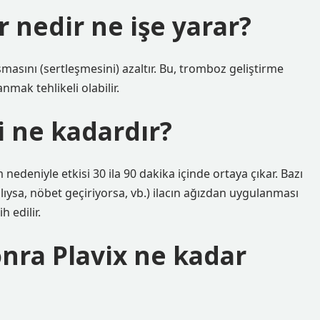
r nedir ne işe yarar?
şmasını (sertleşmesini) azaltır. Bu, tromboz geliştirme
anmak tehlikeli olabilir.
si ne kadardır?
edeniyle etkisi 30 ila 90 dakika içinde ortaya çıkar. Bazı
ıysa, nöbet geçiriyorsa, vb.) ilacın ağızdan uygulanması
 edilir.
onra Plavix ne kadar