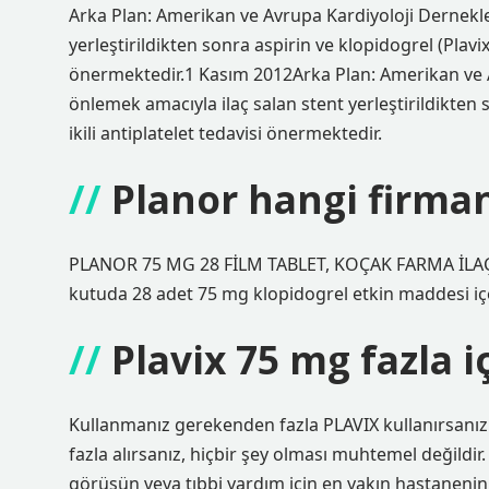
Arka Plan: Amerikan ve Avrupa Kardiyoloji Dernekl
yerleştirildikten sonra aspirin ve klopidogrel (Plavix) 
önermektedir.1 Kasım 2012Arka Plan: Amerikan ve 
önlemek amacıyla ilaç salan stent yerleştirildikten so
ikili antiplatelet tedavisi önermektedir.
Planor hangi firma
PLANOR 75 MG 28 FİLM TABLET, KOÇAK FARMA İLAÇ VE
kutuda 28 adet 75 mg klopidogrel etkin maddesi içer
Plavix 75 mg fazla i
Kullanmanız gerekenden fazla PLAVIX kullanırsanız: A
fazla alırsanız, hiçbir şey olması muhtemel değildir.
görüşün veya tıbbi yardım için en yakın hastanenin a