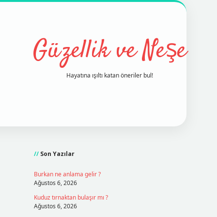
Güzellik ve Neşe
Hayatına ışıltı katan öneriler bul!
Sidebar
grand opera bet
ilbetgir.net
betex
Son Yazılar
Burkan ne anlama gelir ?
Ağustos 6, 2026
Kuduz tırnaktan bulaşır mı ?
Ağustos 6, 2026