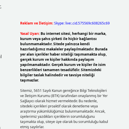
,
Reklam ve İletişim:
Skype: live:.cid.575569c608265c69
Yasal Uyarı:
Bu internet sitesi, herhangi bir marka,
kurum veya şahıs şirketi ile hiçbir bağlantısı
bulunmamaktadır. Sitede yalnızca kendi
hazırladığımız makaleler paylaşılmaktadır. Burada
yer alan içerikler haber niteliği taşımamakta olup,
l
gerçek kurum ve kişiler hakkında paylaşım
yapılmamaktadır. Gerçek kurum ve kişiler ile isim
benzerlikleri tamamen tesadüfidir. Sitemizdeki
bilgiler taslak halindedir ve tavsiye niteliği
taşımazlar.
Sitemiz, 5651 Sayılı Kanun gereğince Bilgi Teknolojileri
ve İletişim Kurumu (BTK) tarafından onaylanmış bir Yer
Sağlayıcı olarak hizmet vermektedir. Bu nedenle,
sitedeki içerikleri proaktif olarak denetleme veya
araştırma yükümlülüğümüz bulunmamaktadır. Ancak,
üyelerimiz yazdıkları içeriklerin sorumluluğunu
taşımakta olup, siteye üye olarak bu sorumluluğu kabul
n
etmiş sayılırlar.