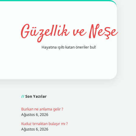
Güzellik ve Neşe
Hayatına ışıltı katan öneriler bul!
Sidebar
grand opera bet
ilbetgir.net
betex
Son Yazılar
Burkan ne anlama gelir ?
Ağustos 6, 2026
Kuduz tırnaktan bulaşır mı ?
Ağustos 6, 2026