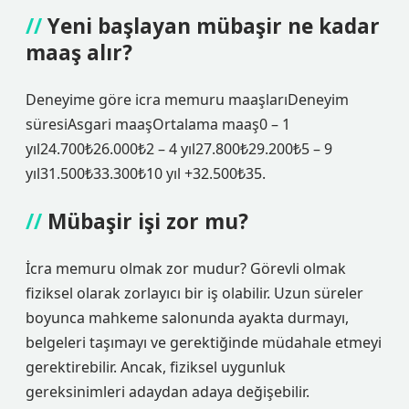
Yeni başlayan mübaşir ne kadar
maaş alır?
Deneyime göre icra memuru maaşlarıDeneyim
süresiAsgari maaşOrtalama maaş0 – 1
yıl24.700₺26.000₺2 – 4 yıl27.800₺29.200₺5 – 9
yıl31.500₺33.300₺10 yıl +32.500₺35.
Mübaşir işi zor mu?
İcra memuru olmak zor mudur? Görevli olmak
fiziksel olarak zorlayıcı bir iş olabilir. Uzun süreler
boyunca mahkeme salonunda ayakta durmayı,
belgeleri taşımayı ve gerektiğinde müdahale etmeyi
gerektirebilir. Ancak, fiziksel uygunluk
gereksinimleri adaydan adaya değişebilir.