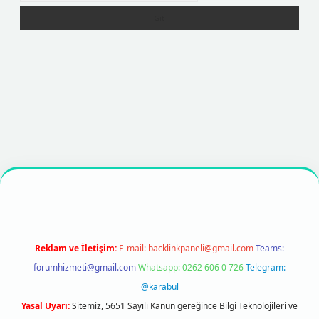
texper
https://betexpergir.net/
Reklam ve İletişim:
E-mail:
backlinkpaneli@gmail.com
Teams:
forumhizmeti@gmail.com
Whatsapp: 0262 606 0 726
Telegram:
@karabul
Yasal Uyarı:
Sitemiz, 5651 Sayılı Kanun gereğince Bilgi Teknolojileri ve