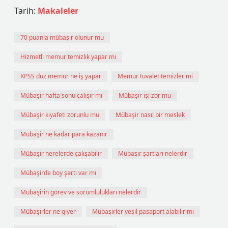
Tarih:
Makaleler
70 puanla mübaşir olunur mu
Hizmetli memur temizlik yapar mı
KPSS düz memur ne iş yapar
Memur tuvalet temizler mi
Mübaşir hafta sonu çalışır mı
Mübaşir işi zor mu
Mübaşir kıyafeti zorunlu mu
Mübaşir nasıl bir meslek
Mübaşir ne kadar para kazanır
Mübaşir nerelerde çalışabilir
Mübaşir şartları nelerdir
Mübaşirde boy şartı var mı
Mübaşirin görev ve sorumlulukları nelerdir
Mübaşirler ne giyer
Mübaşirler yeşil pasaport alabilir mi