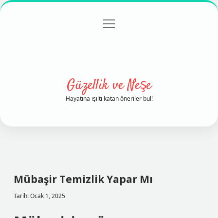
menüyü
Anasayfa
Gizlilik Politikası
Yasal Uyarı
aç
Hakkımızda
Güzellik ve Neşe
Hayatına ışıltı katan öneriler bul!
Mübaşir Temizlik Yapar Mı
Tarih: Ocak 1, 2025