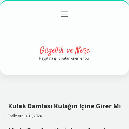
menüyü
Anasayfa
Gizlilik Politikası
Yasal Uyarı
aç
Hakkımızda
Güzellik ve Neşe
Hayatına ışıltı katan öneriler bul!
Kulak Damlası Kulağın Içine Girer Mi
Tarih: Aralık 31, 2024