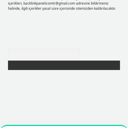
içerikleri,
backlinkpanelicomtr@gmail.com
adresine bildirmeniz
halinde, ilgili içerikler yasal süre içerisinde sitemizden kaldırılacaktır.
Arama
exper
https://betexpergir.net/