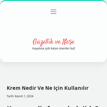
menüyü
Anasayfa
Gizlilik Politikası
Yasal Uyarı
aç
Hakkımızda
Güzellik ve Neşe
Hayatına ışıltı katan öneriler bul!
Krem Nedir Ve Ne Için Kullanılır
Tarih: Kasım 1, 2024