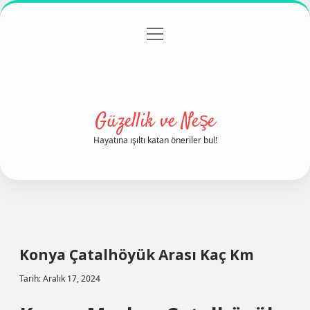
menüyü
Anasayfa
Gizlilik Politikası
Yasal Uyarı
aç
Hakkımızda
Güzellik ve Neşe
Hayatına ışıltı katan öneriler bul!
Konya Çatalhöyük Arası Kaç Km
Tarih: Aralık 17, 2024