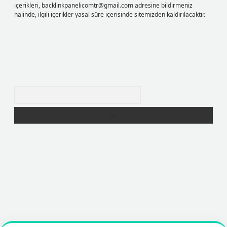
içerikleri,
backlinkpanelicomtr@gmail.com
adresine bildirmeniz
halinde, ilgili içerikler yasal süre içerisinde sitemizden kaldırılacaktır.
Arama
er
https://betexpergir.net/