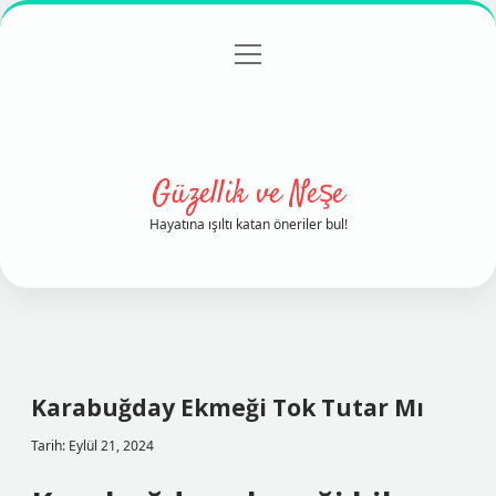
menüyü
Anasayfa
Gizlilik Politikası
Yasal Uyarı
aç
Hakkımızda
Güzellik ve Neşe
Hayatına ışıltı katan öneriler bul!
Karabuğday Ekmeği Tok Tutar Mı
Tarih: Eylül 21, 2024