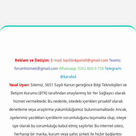
texper
https://betexpergir.net/
Reklam ve İletişim:
E-mail:
backlinkpaneli@gmail.com
Teams:
forumhizmeti@gmail.com
Whatsapp: 0262 606 0 726
Telegram:
@karabul
Yasal Uyarı:
Sitemiz, 5651 Sayılı Kanun gereğince Bilgi Teknolojileri ve
İletişim Kurumu (BTK) tarafından onaylanmış bir Yer Sağlayıcı olarak
hizmet vermektedir. Bu nedenle, sitedeki içerikleri proaktif olarak
denetleme veya araştırma yükümlülüğümüz bulunmamaktadır. Ancak,
üyelerimiz yazdıkları içeriklerin sorumluluğunu taşımakta olup, siteye
üye olarak bu sorumluluğu kabul etmiş sayılırlar. Bu internet sitesi,
herhangi bir marka, kurum veya şahıs şirketi ile hiçbir bağlantısı