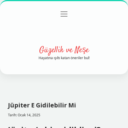
menüyü
Anasayfa
Gizlilik Politikası
Yasal Uyarı
aç
Hakkımızda
Güzellik ve Neşe
Hayatına ışıltı katan öneriler bul!
Jüpiter E Gidilebilir Mi
Tarih: Ocak 14, 2025