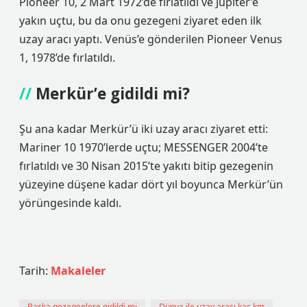
Pioneer 10, 2 Mart 1972’de fırlatıldı ve Jüpiter’e
yakın uçtu, bu da onu gezegeni ziyaret eden ilk
uzay aracı yaptı. Venüs’e gönderilen Pioneer Venus
1, 1978’de fırlatıldı.
Merkür’e gidildi mi?
Şu ana kadar Merkür’ü iki uzay aracı ziyaret etti:
Mariner 10 1970’lerde uçtu; MESSENGER 2004’te
fırlatıldı ve 30 Nisan 2015’te yakıtı bitip gezegenin
yüzeyine düşene kadar dört yıl boyunca Merkür’ün
yörüngesinde kaldı.
Tarih:
Makaleler
Başka gezegenlere gidildi mi
Dünya ile uzay arası kaç km