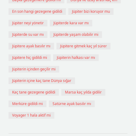
En son hangi gezegene gidildi
Jüpiter bizi koruyor mu
Jüpiter neyi yönetir
Jüpiterde kara var mı
Jüpiterde su var mı
Jüpiterde yaşam olabilir mi
Jüpitere ayak basılır mı
Jüpitere gitmek kaç yıl sürer
Jüpitere hiç gidildi mi
Jüpiterin halkası var mı
Jüpiterin içinden geçilir mi
Jüpiterin içine kaç tane Dünya sığar
Kaç tane gezegene gidildi
Marsa kaç yılda gidilir
Merküre gidildi mi
Satürne ayak basılır mı
Voyager 1 hala aktif mi