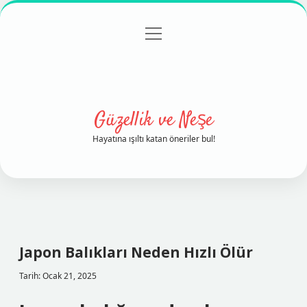
menüyü
Anasayfa
Gizlilik Politikası
Yasal Uyarı
aç
Hakkımızda
Güzellik ve Neşe
Hayatına ışıltı katan öneriler bul!
Japon Balıkları Neden Hızlı Ölür
Tarih: Ocak 21, 2025