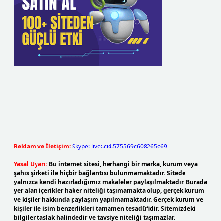
Reklam ve İletişim:
Skype: live:.cid.575569c608265c69
Yasal Uyarı:
Bu internet sitesi, herhangi bir marka, kurum veya
şahıs şirketi ile hiçbir bağlantısı bulunmamaktadır. Sitede
yalnızca kendi hazırladığımız makaleler paylaşılmaktadır. Burada
yer alan içerikler haber niteliği taşımamakta olup, gerçek kurum
ve kişiler hakkında paylaşım yapılmamaktadır. Gerçek kurum ve
kişiler ile isim benzerlikleri tamamen tesadüfidir. Sitemizdeki
bilgiler taslak halindedir ve tavsiye niteliği taşımazlar.