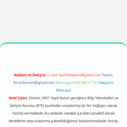
per
https://betexpergir.net/
Reklam ve İletişim:
E-mail:
backlinkpaneli@gmail.com
Teams:
forumhizmeti@gmail.com
Whatsapp: 0262 606 0 726
Telegram:
@karabul
Yasal Uyarı:
Sitemiz, 5651 Sayılı Kanun gereğince Bilgi Teknolojileri ve
İletişim Kurumu (BTK) tarafından onaylanmış bir Yer Sağlayıcı olarak
hizmet vermektedir. Bu nedenle, sitedeki içerikleri proaktif olarak
denetleme veya araştırma yükümlülüğümüz bulunmamaktadır. Ancak,