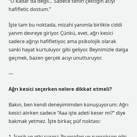
“O kadar da değil… Sadece senin çektiğin acıyı
hafifletir, dostum.”
İşte tam bu noktada, mizahi yanımla birlikte ciddi
yanım devreye giriyor. Çünkü, evet, ağrı kesici
sadece ağrıyı hafifletiyor, ama psikolojik olarak
sanki hayat kurtuluyor gibi geliyor. Beynimizle dalga
geçmek, bazen gerçek acıyı unutturuyor.
—
Ağrı kesici seçerken nelere dikkat etmeli?
Bakın, ben kendi deneyimimden konuşuyorum: Ağrı
kesici alırken sadece “Aaa işte adeti keser mi?” diye
bakmak yetmez. İşte birkaç püf noktası:
1. İçerik ve etki süresi: İbuprofen ve naproksen gibi