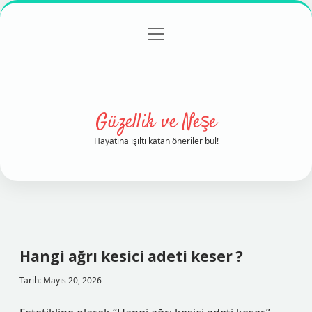
menüyü
Anasayfa
Gizlilik Politikası
Yasal Uyarı
aç
Hakkımızda
Güzellik ve Neşe
Hayatına ışıltı katan öneriler bul!
Hangi ağrı kesici adeti keser ?
Tarih: Mayıs 20, 2026