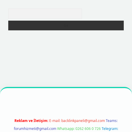
Arama
exper
https://betexpergir.net/
Reklam ve İletişim:
E-mail:
backlinkpaneli@gmail.com
Teams:
forumhizmeti@gmail.com
Whatsapp: 0262 606 0 726
Telegram: