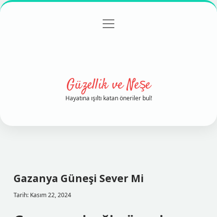
menüyü
Anasayfa
Gizlilik Politikası
Yasal Uyarı
aç
Hakkımızda
Güzellik ve Neşe
Hayatına ışıltı katan öneriler bul!
Gazanya Güneşi Sever Mi
Tarih: Kasım 22, 2024