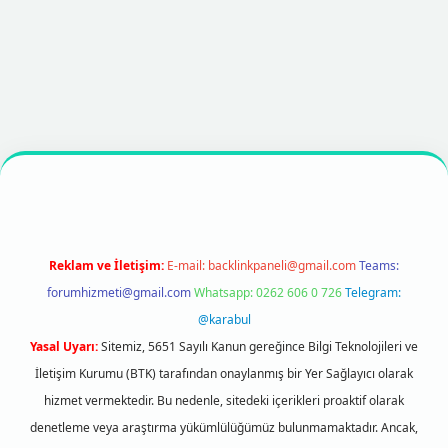
gir.net
betexper
https://betexpergir.net/
Reklam ve İletişim:
E-mail:
backlinkpaneli@gmail.com
Teams:
forumhizmeti@gmail.com
Whatsapp: 0262 606 0 726
Telegram:
@karabul
Yasal Uyarı:
Sitemiz, 5651 Sayılı Kanun gereğince Bilgi Teknolojileri ve
İletişim Kurumu (BTK) tarafından onaylanmış bir Yer Sağlayıcı olarak
hizmet vermektedir. Bu nedenle, sitedeki içerikleri proaktif olarak
denetleme veya araştırma yükümlülüğümüz bulunmamaktadır. Ancak,