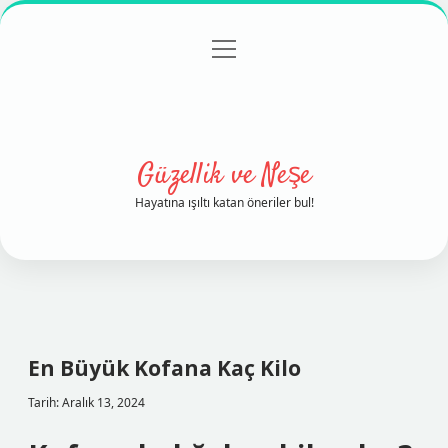
menüyü
Anasayfa
Gizlilik Politikası
Yasal Uyarı
aç
Hakkımızda
Güzellik ve Neşe
Hayatına ışıltı katan öneriler bul!
En Büyük Kofana Kaç Kilo
Tarih: Aralık 13, 2024