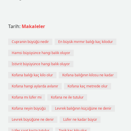
Tarih:
Makaleler
Cupranin büyüğü nedir
En büyük mırmır balığı kaç kilodur
Hamsi büyüyünce hangi balık oluyor
İstivrit büyüyünce hangi balık oluyor
Kofana balığı kaç kilo olur
Kofana balığının kilosu ne kadar
Kofana hangi aylarda avlanır
Kofana kaç metrede olur
Kofana mı lüfer mi
Kofana ne ile tutulur
Kofana neyin büyüğü
Levrek balığının küçüğüne ne denir
Levrek büyüğüne ne denir
Lüfer ne kadar büyür
Lüfer saat kaçta tutulur
Torik kaç kilo olur