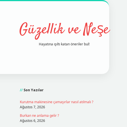
Güzellik ve Neşe
Hayatına ışıltı katan öneriler bul!
Sidebar
grand opera bet
ilbetgir.net
betex
Son Yazılar
Kurutma makinesine çamaşırlar nasıl atılmalı ?
Ağustos 7, 2026
Burkan ne anlama gelir ?
Ağustos 6, 2026