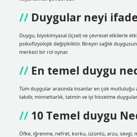
Duygular neyi ifad
Duygu, biyokimyasal (içsel) ve çevresel etkilerle et
psikofizyolojik değişikliktir. Bireyin sağlık duygus
merkezi bir rol oynar.
En temel duygu ned
Tüm duygular arasında insanlar en çok mutluluğu ar
takdir, minnettarlık, tatmin ve iyi hissetme duygula
10 Temel duygu Ne
Öfke, iğrenme, nefret, korku, üzüntü, arzu, sevgi,