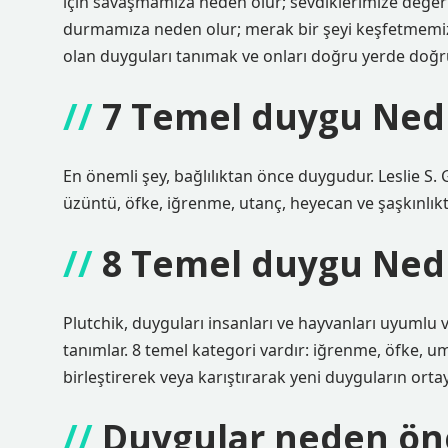
için savaşmamıza neden olur; sevdiklerimize değe
durmamıza neden olur; merak bir şeyi keşfetmemize
olan duyguları tanımak ve onları doğru yerde doğru
7 Temel duygu Ned
En önemli şey, bağlılıktan önce duygudur. Leslie S.
üzüntü, öfke, iğrenme, utanç, heyecan ve şaşkınlıktı
8 Temel duygu Ned
Plutchik, duyguları insanları ve hayvanları uyumlu v
tanımlar. 8 temel kategori vardır: iğrenme, öfke, u
birleştirerek veya karıştırarak yeni duyguların ortaya
Duygular neden ön