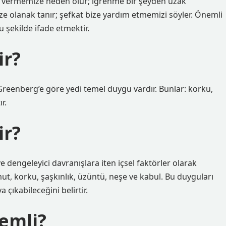
r vermemize neden olur; iğrenme bir şeyden uzak
 olanak tanır; şefkat bize yardım etmemizi söyler. Önemli
 şekilde ifade etmektir.
ir?
 Greenberg’e göre yedi temel duygu vardır. Bunlar: korku,
r.
ir?
e dengeleyici davranışlara iten içsel faktörler olarak
mut, korku, şaşkınlık, üzüntü, neşe ve kabul. Bu duyguları
 çıkabileceğini belirtir.
emli?