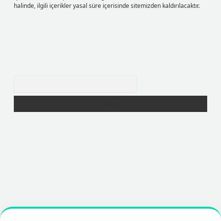
halinde, ilgili içerikler yasal süre içerisinde sitemizden kaldırılacaktır.
Arama
per
https://betexpergir.net/