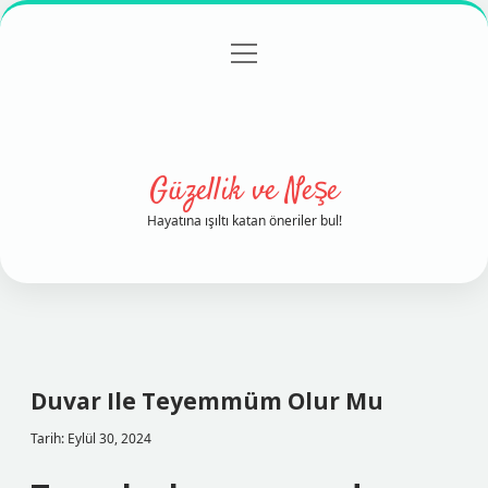
menüyü
Anasayfa
Gizlilik Politikası
Yasal Uyarı
aç
Hakkımızda
Güzellik ve Neşe
Hayatına ışıltı katan öneriler bul!
Duvar Ile Teyemmüm Olur Mu
Tarih: Eylül 30, 2024