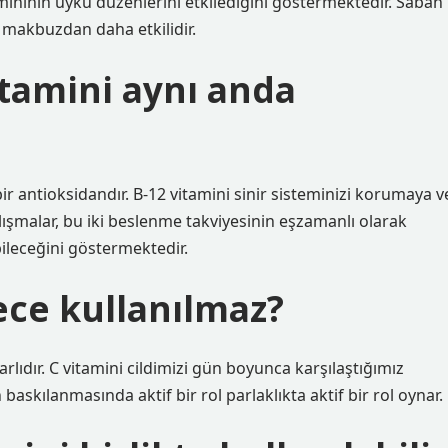
ininin uyku düzenlerini etkilediğini göstermektedir. Sabah
 makbuzdan daha etkilidir.
itamini aynı anda
 bir antioksidandır. B-12 vitamini sinir sisteminizi korumaya v
lışmalar, bu iki beslenme takviyesinin eşzamanlı olarak
bileceğini göstermektedir.
ece kullanılmaz?
lıdır. C vitamini cildimizi gün boyunca karşılaştığımız
skılanmasında aktif bir rol parlaklıkta aktif bir rol oynar.