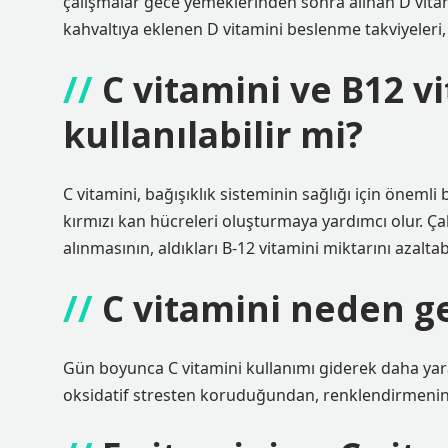
çalışmalar gece yemeklerinden sonra alınan D vitam
kahvaltıya eklenen D vitamini beslenme takviyeleri,
C vitamini ve B12 v
kullanılabilir mi?
C vitamini, bağışıklık sisteminin sağlığı için önemli
kırmızı kan hücreleri oluşturmaya yardımcı olur. Ça
alınmasının, aldıkları B-12 vitamini miktarını azalta
C vitamini neden g
Gün boyunca C vitamini kullanımı giderek daha yarar
oksidatif stresten koruduğundan, renklendirmenin ba