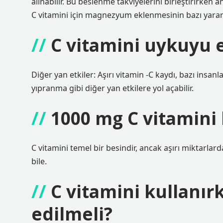
alınabilir. Bu beslenme takviyelerini birleştirirken a
C vitamini için magnezyum eklenmesinin bazı yararlı
C vitamini uykuyu e
Diğer yan etkiler: Aşırı vitamin -C kaydı, bazı insa
yıpranma gibi diğer yan etkilere yol açabilir.
1000 mg C vitamini 
C vitamini temel bir besindir, ancak aşırı miktarla
bile.
C vitamini kullanır
edilmeli?