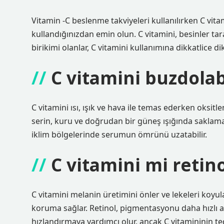
Vitamin -C beslenme takviyeleri kullanılırken C vitam
kullandığınızdan emin olun. C vitamini, besinler tar
birikimi olanlar, C vitamini kullanımına dikkatlice di
C vitamini buzdola
C vitamini ısı, ışık ve hava ile temas ederken oksitl
serin, kuru ve doğrudan bir güneş ışığında saklamak
iklim bölgelerinde serumun ömrünü uzatabilir.
C vitamini mi retin
C vitamini melanin üretimini önler ve lekeleri koyu
koruma sağlar. Retinol, pigmentasyonu daha hızlı a
hızlandırmaya yardımcı olur, ancak C vitamininin te