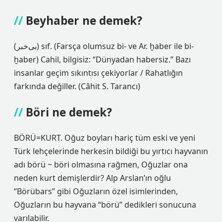
Beyhaber ne demek?
(ﺑﻰﺧﺒﺮ) sıf. (Farsça olumsuz bі- ve Ar. ḫaber ile bі-
ḫaber) Cahil, bilgisiz: “Dünyadan habersiz.” Bazı
insanlar geçim sıkıntısı çekiyorlar / Rahatlığın
farkında değiller. (Câhit S. Tarancı)
Böri ne demek?
BÖRÜ=KURT. Oğuz boyları hariç tüm eski ve yeni
Türk lehçelerinde herkesin bildiği bu yırtıcı hayvanın
adı börü ~ böri olmasına rağmen, Oğuzlar ona
neden kurt demişlerdir? Alp Arslan’ın oğlu
“Börübars” gibi Oğuzların özel isimlerinden,
Oğuzların bu hayvana “börü” dedikleri sonucuna
varılabilir.