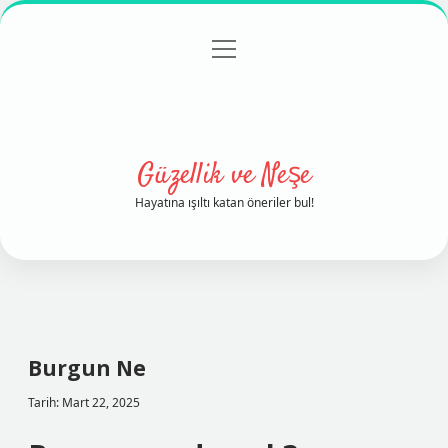
menüyü
Anasayfa
Gizlilik Politikası
Yasal Uyarı
aç
Hakkımızda
Güzellik ve Neşe
Hayatına ışıltı katan öneriler bul!
Burgun Ne
Tarih: Mart 22, 2025