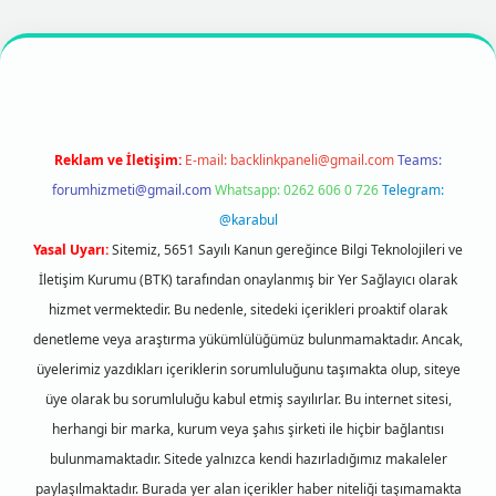
texper
https://betexpergir.net/
Reklam ve İletişim:
E-mail:
backlinkpaneli@gmail.com
Teams:
forumhizmeti@gmail.com
Whatsapp: 0262 606 0 726
Telegram:
@karabul
Yasal Uyarı:
Sitemiz, 5651 Sayılı Kanun gereğince Bilgi Teknolojileri ve
İletişim Kurumu (BTK) tarafından onaylanmış bir Yer Sağlayıcı olarak
hizmet vermektedir. Bu nedenle, sitedeki içerikleri proaktif olarak
denetleme veya araştırma yükümlülüğümüz bulunmamaktadır. Ancak,
üyelerimiz yazdıkları içeriklerin sorumluluğunu taşımakta olup, siteye
üye olarak bu sorumluluğu kabul etmiş sayılırlar. Bu internet sitesi,
herhangi bir marka, kurum veya şahıs şirketi ile hiçbir bağlantısı
bulunmamaktadır. Sitede yalnızca kendi hazırladığımız makaleler
paylaşılmaktadır. Burada yer alan içerikler haber niteliği taşımamakta