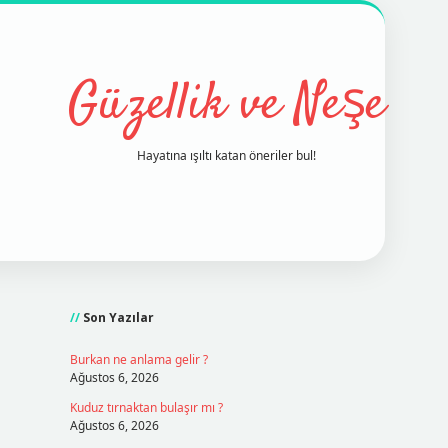
Güzellik ve Neşe
Hayatına ışıltı katan öneriler bul!
Sidebar
grand opera bet
ilbetgir.net
betex
Son Yazılar
Burkan ne anlama gelir ?
Ağustos 6, 2026
Kuduz tırnaktan bulaşır mı ?
Ağustos 6, 2026