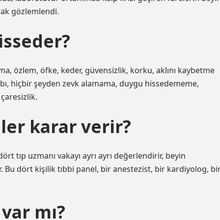
arak gözlemlendi.
isseder?
a, özlem, öfke, keder, güvensizlik, korku, aklını kaybetme
aybı, hiçbir şeyden zevk alamama, duygu hissedememe,
çaresizlik.
er karar verir?
ört tıp uzmanı vakayı ayrı ayrı değerlendirir, beyin
Bu dört kişilik tıbbi panel, bir anestezist, bir kardiyolog, bi
 var mı?