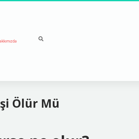
akkımızda
şi Ölür Mü