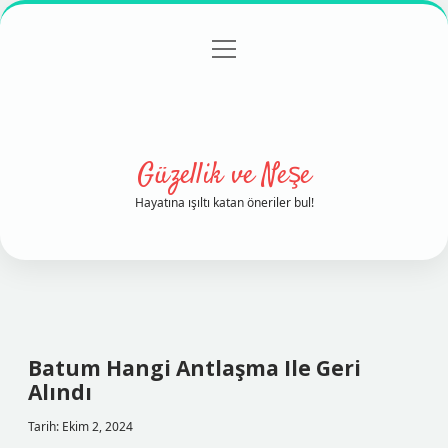
menüyü
Anasayfa
Gizlilik Politikası
Yasal Uyarı
aç
Hakkımızda
Güzellik ve Neşe
Hayatına ışıltı katan öneriler bul!
Batum Hangi Antlaşma Ile Geri
Alındı
Tarih: Ekim 2, 2024