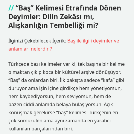
“Baş” Kelimesi Etrafında Dönen
Deyimler: Dilin Zekâsı mı,
Alışkanlığın Tembelliği mi?
İlginizi Çekebilecek İçerik:
Baş ile ilgili deyimler ve
anlamları nelerdir ?
Türkçede bazı kelimeler var ki, tek başına bir kelime
olmaktan çıkıp koca bir kültürel arşive dönüşüyor.
“Baş” da onlardan biri. İlk bakışta sadece “kafa” gibi
duruyor ama işin içine girdikçe hem yönetiyorsun,
hem kaybediyorsun, hem seviyorsun, hem de
bazen ciddi anlamda belaya bulaşıyorsun. Açık
konuşmak gerekirse “baş” kelimesi Türkçenin en
çok sömürülen ama aynı zamanda en yaratıcı
kullanılan parçalarından biri.