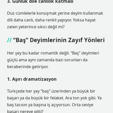
3. Günlük dile canlılık katması
Düz cümlelerle konuşmak yerine deyim kullanmak
dili daha canlı, daha renkli yapıyor. Yoksa hayat
zaten yeterince sıkıcı değil mi?
“Baş” Deyimlerinin Zayıf Yönleri
Her şey bu kadar romantik değil. “Baş” deyimleri
güçlü ama aynı zamanda bazı sorunları da
beraberinde getiriyor.
1. Aşırı dramatizasyon
Türkçede her şey “baş” üzerinden ya büyük bir
başarı ya da büyük bir felaket. Ara ton yok gibi. Ya
baş tacısın ya başına iş açıyorsun. Orta seviye
başarı nereye gitti?