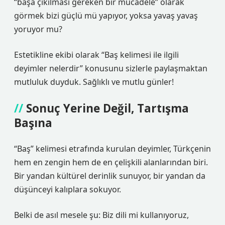
“başa çıkılması gereken bir mücadele” olarak
görmek bizi güçlü mü yapıyor, yoksa yavaş yavaş
yoruyor mu?
Estetikline ekibi olarak “Baş kelimesi ile ilgili
deyimler nelerdir” konusunu sizlerle paylaşmaktan
mutluluk duyduk. Sağlıklı ve mutlu günler!
Sonuç Yerine Değil, Tartışma
Başına
“Baş” kelimesi etrafında kurulan deyimler, Türkçenin
hem en zengin hem de en çelişkili alanlarından biri.
Bir yandan kültürel derinlik sunuyor, bir yandan da
düşünceyi kalıplara sokuyor.
Belki de asıl mesele şu: Biz dili mi kullanıyoruz,