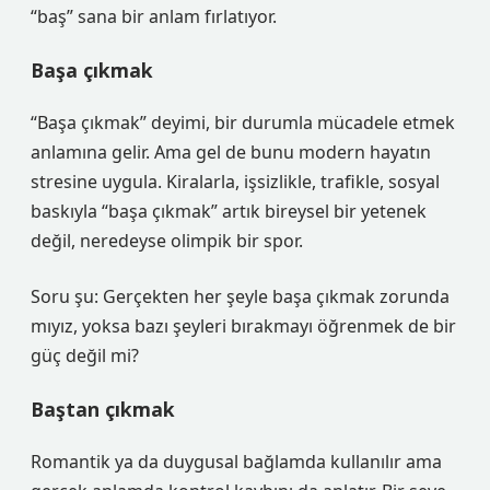
“baş” sana bir anlam fırlatıyor.
Başa çıkmak
“Başa çıkmak” deyimi, bir durumla mücadele etmek
anlamına gelir. Ama gel de bunu modern hayatın
stresine uygula. Kiralarla, işsizlikle, trafikle, sosyal
baskıyla “başa çıkmak” artık bireysel bir yetenek
değil, neredeyse olimpik bir spor.
Soru şu: Gerçekten her şeyle başa çıkmak zorunda
mıyız, yoksa bazı şeyleri bırakmayı öğrenmek de bir
güç değil mi?
Baştan çıkmak
Romantik ya da duygusal bağlamda kullanılır ama