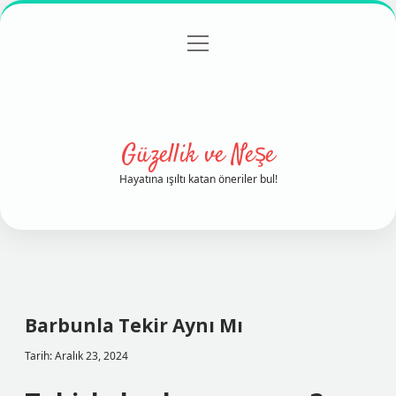
menüyü
Anasayfa
Gizlilik Politikası
Yasal Uyarı
aç
Hakkımızda
Güzellik ve Neşe
Hayatına ışıltı katan öneriler bul!
Barbunla Tekir Aynı Mı
Tarih: Aralık 23, 2024