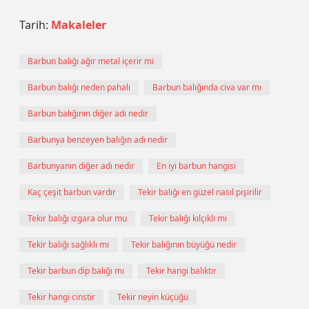
Tarih:
Makaleler
Barbun balığı ağır metal içerir mi
Barbun balığı neden pahalı
Barbun balığında civa var mı
Barbun balığının diğer adı nedir
Barbunya benzeyen balığın adı nedir
Barbunyanın diğer adı nedir
En iyi barbun hangisi
Kaç çeşit barbun vardır
Tekir balığı en güzel nasıl pişirilir
Tekir balığı ızgara olur mu
Tekir balığı kılçıklı mı
Tekir balığı sağlıklı mı
Tekir balığının büyüğü nedir
Tekir barbun dip balığı mı
Tekir hangi balıktır
Tekir hangi cinstir
Tekir neyin küçüğü