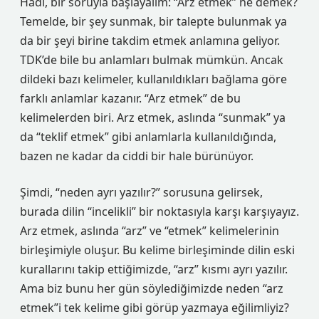
Hadi, bir soruyla başlayalım: “Arz etmek” ne demek?
Temelde, bir şey sunmak, bir talepte bulunmak ya
da bir şeyi birine takdim etmek anlamına geliyor.
TDK’de bile bu anlamları bulmak mümkün. Ancak
dildeki bazı kelimeler, kullanıldıkları bağlama göre
farklı anlamlar kazanır. “Arz etmek” de bu
kelimelerden biri. Arz etmek, aslında “sunmak” ya
da “teklif etmek” gibi anlamlarla kullanıldığında,
bazen ne kadar da ciddi bir hale bürünüyor.
Şimdi, “neden ayrı yazılır?” sorusuna gelirsek,
burada dilin “incelikli” bir noktasıyla karşı karşıyayız.
Arz etmek, aslında “arz” ve “etmek” kelimelerinin
birleşimiyle oluşur. Bu kelime birleşiminde dilin eski
kurallarını takip ettiğimizde, “arz” kısmı ayrı yazılır.
Ama biz bunu her gün söylediğimizde neden “arz
etmek”i tek kelime gibi görüp yazmaya eğilimliyiz?