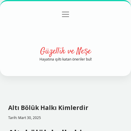
menüyü
Anasayfa
Gizlilik Politikası
Yasal Uyarı
aç
Hakkımızda
Güzellik ve Neşe
Hayatına ışıltı katan öneriler bul!
Altı Bölük Halkı Kimlerdir
Tarih: Mart 30, 2025