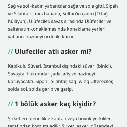
Sağ ve sol -kadın yabancılar sağa ve sola gitti. Sipah
ve Silahtars, mezbahada, Sultan’ın çadırı (OTağ -
hülâyun), Ulûfeciler, savaş sırasında Ulûfeciler ve
saltanatın konaklamasında konaklama yerleri,
yabancı hazineyi ordu ile korur.
Ulufeciler atlı asker mi?
Kapikulu Süvari. İstanbul dışındaki süvari (binici).
Savaşta, hükümdar çadır, afiş ve hazineyi
koruyacaktı. Sipahi, Silahtar, sağ -wing Ulfereciler,
solda sol, solda garip ve garip.
1 bölük asker kaç kişidir?
Şirketlere genellikle kaptan veya büyük yetkililer
tarafından komuta edilir. Şirket, askeri düzendeki