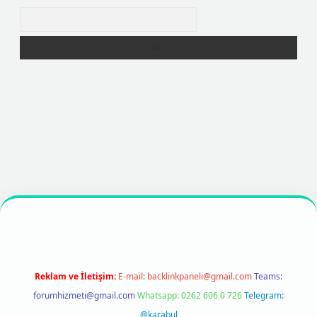
Arama
r.net
betexper
https://betexpergir.net/
Reklam ve İletişim:
E-mail:
backlinkpaneli@gmail.com
Teams:
forumhizmeti@gmail.com
Whatsapp: 0262 606 0 726
Telegram:
@karabul