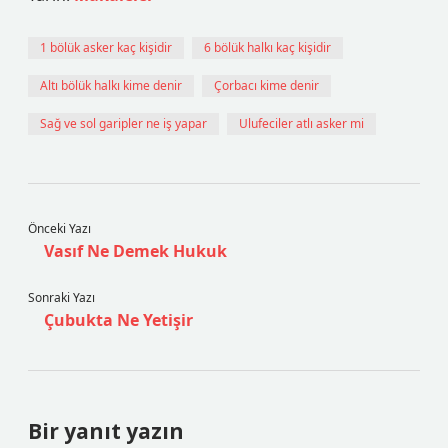
1 bölük asker kaç kişidir
6 bölük halkı kaç kişidir
Altı bölük halkı kime denir
Çorbacı kime denir
Sağ ve sol garipler ne iş yapar
Ulufeciler atlı asker mi
Önceki Yazı
Vasıf Ne Demek Hukuk
Sonraki Yazı
Çubukta Ne Yetişir
Bir yanıt yazın