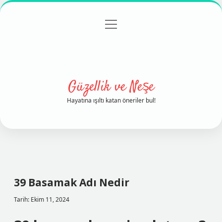
menüyü
Anasayfa
Gizlilik Politikası
Yasal Uyarı
aç
Hakkımızda
Güzellik ve Neşe
Hayatına ışıltı katan öneriler bul!
39 Basamak Adı Nedir
Tarih: Ekim 11, 2024