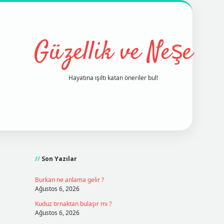
Güzellik ve Neşe
Hayatına ışıltı katan öneriler bul!
Sidebar
grand opera bet
ilbetgir.net
betexp
Son Yazılar
Burkan ne anlama gelir ?
Ağustos 6, 2026
Kuduz tırnaktan bulaşır mı ?
Ağustos 6, 2026