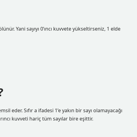
lünür. Yani sayıyı 0’ıncı kuvvete yükseltirseniz, 1 elde
?
emsil eder. Sıfır a ifadesi 1’e yakın bir sayı olamayacağı
rıncı kuvveti hariç tüm sayılar bire eşittir.