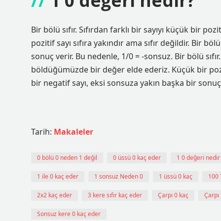
1 0 değeri nedir?
Bir bölü sıfır. Sıfırdan farklı bir sayıyı küçük bir 
pozitif sayı sıfıra yakındır ama sıfır değildir. Bir bö
sonuç verir. Bu nedenle, 1/0 = -sonsuz. Bir bölü sıfır.
böldüğümüzde bir değer elde ederiz. Küçük bir pozitif
bir negatif sayı, eksi sonsuza yakın başka bir sonuç
Tarih:
Makaleler
0 bölü 0 neden 1 değil
0 üssü 0 kaç eder
1 0 değeri nedir
1 ile 0 kaç eder
1 sonsuz Neden 0
1 üssü 0 kaç
100 T
2x2 kaç eder
3 kere sıfır kaç eder
Çarpı 0 kaç
Çarpı
Sonsuz kere 0 kaç eder