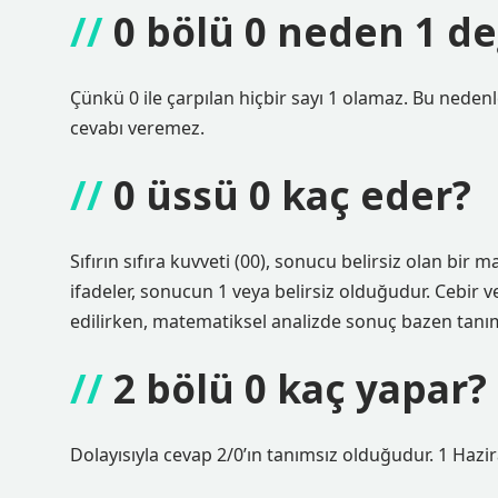
0 bölü 0 neden 1 de
Çünkü 0 ile çarpılan hiçbir sayı 1 olamaz. Bu nedenl
cevabı veremez.
0 üssü 0 kaç eder?
Sıfırın sıfıra kuvveti (00), sonucu belirsiz olan bir 
ifadeler, sonucun 1 veya belirsiz olduğudur. Cebir
edilirken, matematiksel analizde sonuç bazen tanım
2 bölü 0 kaç yapar?
Dolayısıyla cevap 2/0’ın tanımsız olduğudur. 1 Hazi