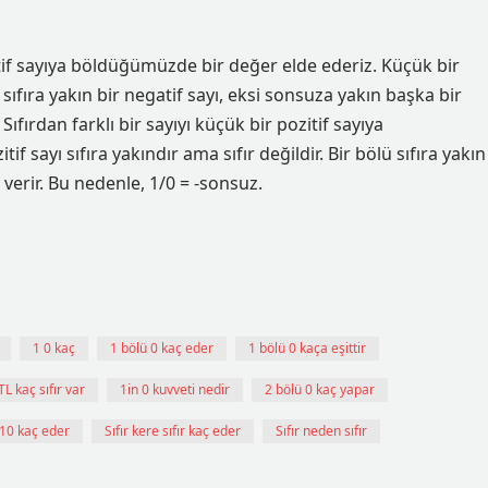
pozitif sayıya böldüğümüzde bir değer elde ederiz. Küçük bir
lü sıfıra yakın bir negatif sayı, eksi sonsuza yakın başka bir
 Sıfırdan farklı bir sayıyı küçük bir pozitif sayıya
 sayı sıfıra yakındır ama sıfır değildir. Bir bölü sıfıra yakın
 verir. Bu nedenle, 1/0 = -sonsuz.
1 0 kaç
1 bölü 0 kaç eder
1 bölü 0 kaça eşittir
L kaç sıfır var
1in 0 kuvveti nedir
2 bölü 0 kaç yapar
 10 kaç eder
Sıfır kere sıfır kaç eder
Sıfır neden sıfır