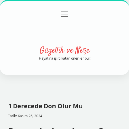
menüyü
Anasayfa
Gizlilik Politikası
Yasal Uyarı
aç
Hakkımızda
Güzellik ve Neşe
Hayatına ışıltı katan öneriler bul!
1 Derecede Don Olur Mu
Tarih: Kasım 26, 2024