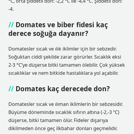
°C, orta şiddetli don: -2,2 °C ile -4,4 °C. Şiddetli don:
-4.
Domates ve biber fidesi kaç
derece soğuğa dayanır?
Domatesler sıcak ve ılık iklimler için bir sebzedir.
Soğuktan ciddi şekilde zarar görürler. Sıcaklık eksi
2-3 °C’ye düşerse bitki tamamen ölebilir. Çok yüksek
sıcaklıklar ve nem bitkide hastalıklara yol açabilir.
Domates kaç derecede don?
Domatesler sıcak ve ılıman iklimlerin bir sebzesidir.
Büyüme döneminde sıcaklık sıfırın altına (-2,-3 ºC)
düşerse, bitki tamamen ölür. Fideler dışarıya
dikilmeden önce geç ilkbahar donları geçmelidir.