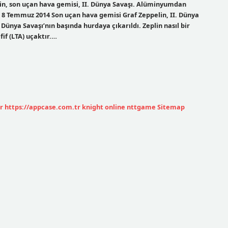
lin, son uçan hava gemisi, II. Dünya Savaşı. Alüminyumdan
dı. 8 Temmuz 2014 Son uçan hava gemisi Graf Zeppelin, II. Dünya
 Dünya Savaşı’nın başında hurdaya çıkarıldı. Zeplin nasıl bir
fif (LTA) uçaktır.…
r
https://appcase.com.tr
knight online
nttgame
Sitemap