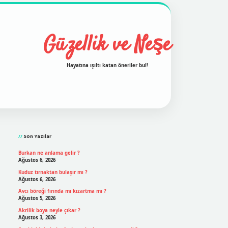
Güzellik ve Neşe
Hayatına ışıltı katan öneriler bul!
Sidebar
grand opera bet
ilbetgir.net
betexper
https://betexpe
Son Yazılar
Burkan ne anlama gelir ?
Ağustos 6, 2026
Kuduz tırnaktan bulaşır mı ?
Ağustos 6, 2026
Avcı böreği fırında mı kızartma mı ?
Ağustos 5, 2026
Akrilik boya neyle çıkar ?
Ağustos 3, 2026