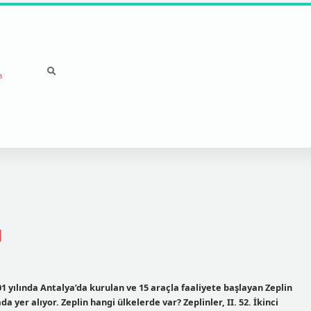
a
ı
1 yılında Antalya’da kurulan ve 15 araçla faaliyete başlayan Zeplin
a yer alıyor. Zeplin hangi ülkelerde var? Zeplinler, II. 52. İkinci