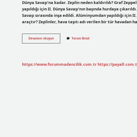
Dünya Savaşı’na kadar. Zeplin neden kaldırıldı? Graf Zeppe
yapıldığı için II. Dünya Savaşı’nın başında hurdaya çıkarıl
Savaşı sırasında inşa edildi. Alüminyumdan yapıldığı için II.
araçtır? Zeplinler, hava taşıtı adı verilen bir tür havadan ha
Zeplin
Devamını okuyun
Yorum Bırak
Türkiyede
Var
Mı
https://www.forummadencilik.com.tr
https://payall.com.t