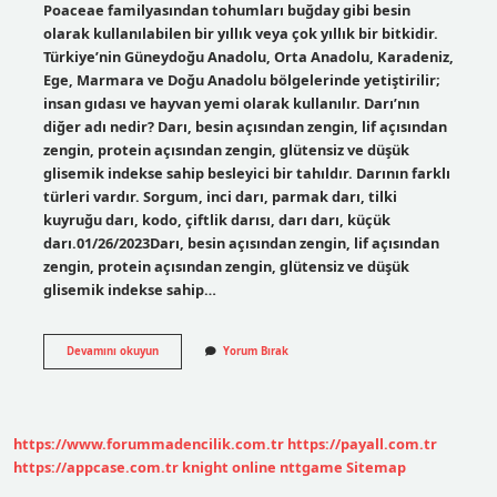
Poaceae familyasından tohumları buğday gibi besin
olarak kullanılabilen bir yıllık veya çok yıllık bir bitkidir.
Türkiye’nin Güneydoğu Anadolu, Orta Anadolu, Karadeniz,
Ege, Marmara ve Doğu Anadolu bölgelerinde yetiştirilir;
insan gıdası ve hayvan yemi olarak kullanılır. Darı’nın
diğer adı nedir? Darı, besin açısından zengin, lif açısından
zengin, protein açısından zengin, glütensiz ve düşük
glisemik indekse sahip besleyici bir tahıldır. Darının farklı
türleri vardır. Sorgum, inci darı, parmak darı, tilki
kuyruğu darı, kodo, çiftlik darısı, darı darı, küçük
darı.01/26/2023Darı, besin açısından zengin, lif açısından
zengin, protein açısından zengin, glütensiz ve düşük
glisemik indekse sahip…
Beyaz
Devamını okuyun
Yorum Bırak
Darı
Nedir
https://www.forummadencilik.com.tr
https://payall.com.tr
https://appcase.com.tr
knight online
nttgame
Sitemap