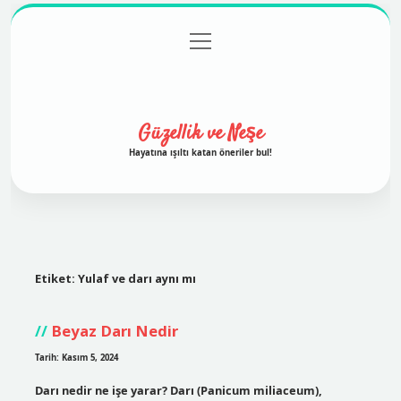
menüyü
Anasayfa
Gizlilik Politikası
Yasal Uyarı
aç
Hakkımızda
Güzellik ve Neşe
Hayatına ışıltı katan öneriler bul!
Etiket:
Yulaf ve darı aynı mı
Beyaz Darı Nedir
Tarih: Kasım 5, 2024
Darı nedir ne işe yarar? Darı (Panicum miliaceum),