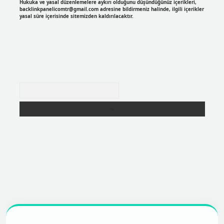
Hukuka ve yasal düzenlemelere aykırı olduğunu düşündüğünüz içerikleri,
backlinkpanelicomtr@gmail.com
adresine bildirmeniz halinde, ilgili içerikler
yasal süre içerisinde sitemizden kaldırılacaktır.
Arama
r
https://betexpergir.net/