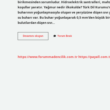
birikmesinden sorumludur. Hidroelektrik santralleri, mahsul
koşullar yaratır. Yağmur nedir ilkokulda? Türk Dil Kurumu’
buharının yoğunlaşmasıyla oluşan ve yeryüzüne düşen sıvı y
su buharı var. Bu buhar yoğunlaşarak 0,5 mm’den büyük bi
bulutlardan düşen sıvı…
2
Devamını okuyun
Yorum Bırak
Sınıf
Yağmur
Nasıl
Oluşur
https://www.forummadencilik.com.tr
https://payall.com.t