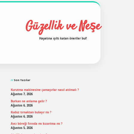
Güzellik ve Neşe
Hayatına ışıltı katan öneriler bul!
Sidebar
grand opera bet
ilbetgir.net
betexper
https://betexpergir
Son Yazılar
Kurutma makinesine çamaşırlar nasıl atılmalı ?
Ağustos 7, 2026
Burkan ne anlama gelir ?
Ağustos 6, 2026
Kuduz tırnaktan bulaşır mı ?
Ağustos 6, 2026
Avcı böreği fırında mı kızartma mı ?
Ağustos 5, 2026