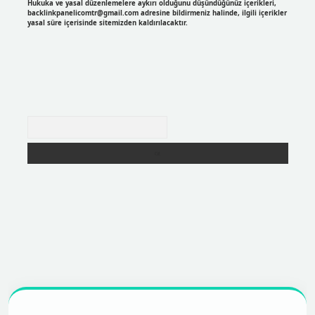
Hukuka ve yasal düzenlemelere aykırı olduğunu düşündüğünüz içerikleri,
backlinkpanelicomtr@gmail.com
adresine bildirmeniz halinde, ilgili içerikler
yasal süre içerisinde sitemizden kaldırılacaktır.
Arama
er
https://betexpergir.net/