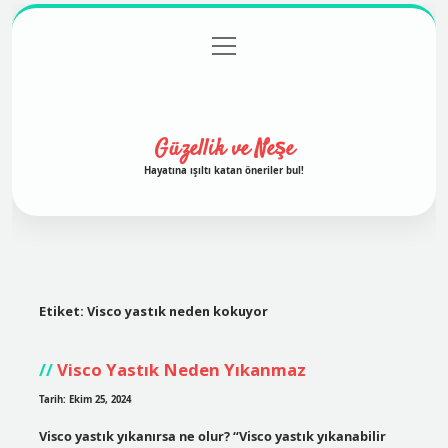
menüyü
Anasayfa
Gizlilik Politikası
Yasal Uyarı
aç
Hakkımızda
Güzellik ve Neşe
Hayatına ışıltı katan öneriler bul!
Etiket:
Visco yastık neden kokuyor
Visco Yastık Neden Yıkanmaz
Tarih: Ekim 25, 2024
Visco yastık yıkanırsa ne olur? “Visco yastık yıkanabilir