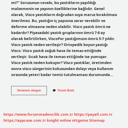
mi?” Sorusunun cevabı, bu yastıkların yapıldığı
malzemenin ve yapının özelliklerine bağlıdır. Genel
olarak, Visco yastıkların doğrudan suya maruz bırakılması
önerilmez. Bu, yastığın iç yapısına zarar verebilir ve
deforme olmasına neden olabilir. Visco yastık ömrü ne
kadardır? Piyasadaki yastık gruplarının ömrü 7-8 ay
olarak belirtilirken, ViscoPor yastığımızın ömrü 5-7 yıldır.
Visco yastık neden sertleşir? Ortopedik boyun yastığı
Visco: Visco yastık soğuk hava ile temas ettiğinde
sertleşir. Sıcak hava ile temas ettiğinde ise yumuşar.
Visco yastık neden kokuyor? Visco yastıklar, üretimden
sonra visco süngerinin kokusundan dolayı veya kullanım
sırasında yeteri kadar temiz tutulmaması durumunda…
Visco
Devamını okuyun
Yorum Bırak
Yastık
Neden
Yıkanmaz
https://www.forummadencilik.com.tr
https://payall.com.tr
https://appcase.com.tr
knight online
nttgame
Sitemap