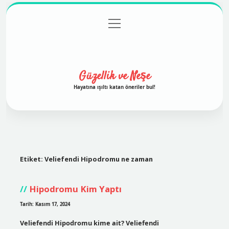
menüyü
Anasayfa
Gizlilik Politikası
Yasal Uyarı
aç
Hakkımızda
Güzellik ve Neşe
Hayatına ışıltı katan öneriler bul!
Etiket:
Veliefendi Hipodromu ne zaman
Hipodromu Kim Yaptı
Tarih: Kasım 17, 2024
Veliefendi Hipodromu kime ait? Veliefendi