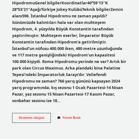
HipodromuGenel bilgilerKoordinatlar40°59′13″K
28°53′21″AşağıTürkiye Jokey KulübüTeknik bilgilerZemin
alanı596. İstanbul Hipodromu ne zaman yapıldı?
Günümüzde kalıntıları hala var olan muhteşem
Hipodrom, 4. yüzyılda Büyük Konstantin tarafından
yaptırılmıştır. Muhteşem eserler, İmparator Büyük
Konstantin tarafından Hipodrom’a getirilmiştir.
İstanbul’un nüfusu 400.000 iken, 480 metre uzunluğunda
ve 117 metre genişliğindeki Hipodrom’un kapasitesi
100.000 kişiydi. Roma Hipodromu yerinde ne var? Artık bir
park olan Circus Maximus. Arka plandaki bina Palatine
Tepesi’ndeki İmparatorluk Sarayı’dır. Veliefendi
Hipodromu ne zaman? 766 yarış gününü kapsayan 2024
yarış programında; kış sezonu 1 Ocak Pazartesi-14 Nisan
Pazar, yaz sezonu 15 Nisan Pazartesi-17 Kasım Pazar,
sonbahar sezonu ise 18…
Hipodromu
Devamını okuyun
Yorum Bırak
Kim
Yaptı