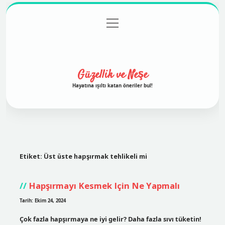
menüyü
Anasayfa
Gizlilik Politikası
Yasal Uyarı
aç
Hakkımızda
Güzellik ve Neşe
Hayatına ışıltı katan öneriler bul!
Etiket:
Üst üste hapşırmak tehlikeli mi
Hapşırmayı Kesmek Için Ne Yapmalı
Tarih: Ekim 24, 2024
Çok fazla hapşırmaya ne iyi gelir? Daha fazla sıvı tüketin!