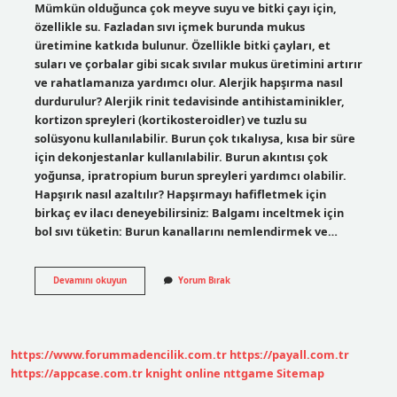
Mümkün olduğunca çok meyve suyu ve bitki çayı için,
özellikle su. Fazladan sıvı içmek burunda mukus
üretimine katkıda bulunur. Özellikle bitki çayları, et
suları ve çorbalar gibi sıcak sıvılar mukus üretimini artırır
ve rahatlamanıza yardımcı olur. Alerjik hapşırma nasıl
durdurulur? Alerjik rinit tedavisinde antihistaminikler,
kortizon spreyleri (kortikosteroidler) ve tuzlu su
solüsyonu kullanılabilir. Burun çok tıkalıysa, kısa bir süre
için dekonjestanlar kullanılabilir. Burun akıntısı çok
yoğunsa, ipratropium burun spreyleri yardımcı olabilir.
Hapşırık nasıl azaltılır? Hapşırmayı hafifletmek için
birkaç ev ilacı deneyebilirsiniz: Balgamı inceltmek için
bol sıvı tüketin: Burun kanallarını nemlendirmek ve…
Hapşırmayı
Devamını okuyun
Yorum Bırak
Kesmek
Için
Ne
Yapmalı
https://www.forummadencilik.com.tr
https://payall.com.tr
https://appcase.com.tr
knight online
nttgame
Sitemap