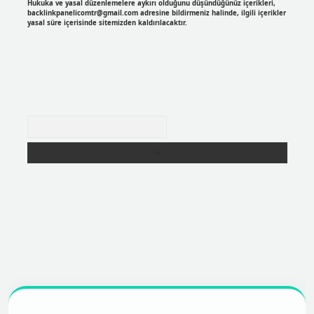
Hukuka ve yasal düzenlemelere aykırı olduğunu düşündüğünüz içerikleri,
backlinkpanelicomtr@gmail.com
adresine bildirmeniz halinde, ilgili içerikler
yasal süre içerisinde sitemizden kaldırılacaktır.
Arama
https://betexpergir.net/