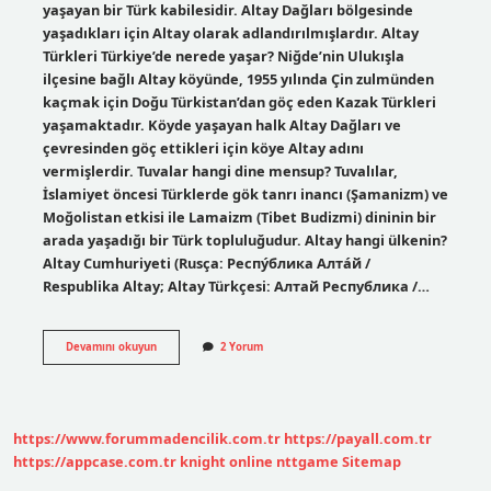
yaşayan bir Türk kabilesidir. Altay Dağları bölgesinde
yaşadıkları için Altay olarak adlandırılmışlardır. Altay
Türkleri Türkiye’de nerede yaşar? Niğde’nin Ulukışla
ilçesine bağlı Altay köyünde, 1955 yılında Çin zulmünden
kaçmak için Doğu Türkistan’dan göç eden Kazak Türkleri
yaşamaktadır. Köyde yaşayan halk Altay Dağları ve
çevresinden göç ettikleri için köye Altay adını
vermişlerdir. Tuvalar hangi dine mensup? Tuvalılar,
İslamiyet öncesi Türklerde gök tanrı inancı (Şamanizm) ve
Moğolistan etkisi ile Lamaizm (Tibet Budizmi) dininin bir
arada yaşadığı bir Türk topluluğudur. Altay hangi ülkenin?
Altay Cumhuriyeti (Rusça: Респу́блика Алта́й /
Respublika Altay; Altay Türkçesi: Алтай Республика /…
Altay
Devamını okuyun
2 Yorum
Türkleri
Hangi
Dine
Mensup
https://www.forummadencilik.com.tr
https://payall.com.tr
https://appcase.com.tr
knight online
nttgame
Sitemap