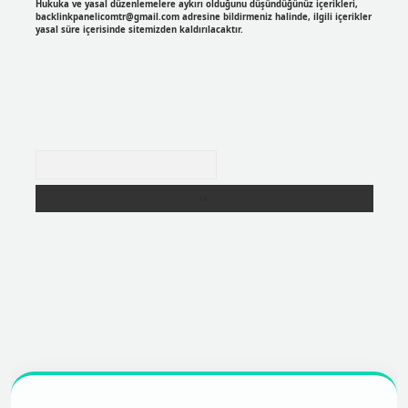
Hukuka ve yasal düzenlemelere aykırı olduğunu düşündüğünüz içerikleri,
backlinkpanelicomtr@gmail.com
adresine bildirmeniz halinde, ilgili içerikler
yasal süre içerisinde sitemizden kaldırılacaktır.
Arama
r
https://betexpergir.net/