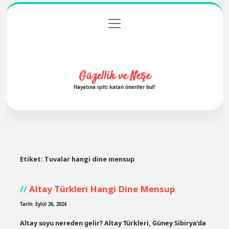
menüyü
Anasayfa
Gizlilik Politikası
Yasal Uyarı
aç
Hakkımızda
Güzellik ve Neşe
Hayatına ışıltı katan öneriler bul!
Etiket:
Tuvalar hangi dine mensup
Altay Türkleri Hangi Dine Mensup
Tarih: Eylül 26, 2024
Altay soyu nereden gelir? Altay Türkleri, Güney Sibirya’da