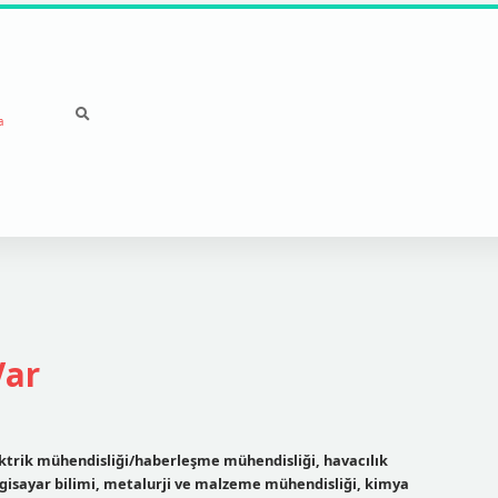
a
Var
ktrik mühendisliği/haberleşme mühendisliği, havacılık
lgisayar bilimi, metalurji ve malzeme mühendisliği, kimya