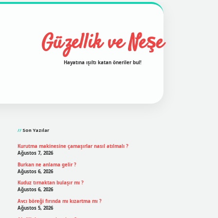
Güzellik ve Neşe
Hayatına ışıltı katan öneriler bul!
Sidebar
grand opera bet
ilbetgir.net
betexper
https://betexperg
Son Yazılar
Kurutma makinesine çamaşırlar nasıl atılmalı ?
Ağustos 7, 2026
Burkan ne anlama gelir ?
Ağustos 6, 2026
Kuduz tırnaktan bulaşır mı ?
Ağustos 6, 2026
Avcı böreği fırında mı kızartma mı ?
Ağustos 5, 2026