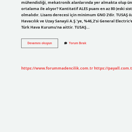
mühendisliği, mekatronik alanlarında yer almakta olup üniv
ortalama ile alıyor? Kantitatif ALES puanı en az 80 (eski si
olmalıdır. Lisans derecesi için minimum GNO 2’dir. TUSAŞ öz
Havacılık ve Uzay Sanayii A.Ş.’ye, %46,2’si General Electric’
Türk Hava Kurumu’na aittir. TUSAŞ…
Tusaş
Devamını okuyun
Yorum Bırak
Hangi
Bölümler
Var
https://www.forummadencilik.com.tr
https://payall.com.t