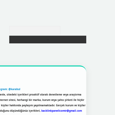
Arama
egram: @karabul
enle, sitedeki içerikleri proaktif olarak denetleme veya araştırma
rnet sitesi, herhangi bir marka, kurum veya şahıs şirketi ile hiçbir
e kişiler hakkında paylaşım yapılmamaktadır. Gerçek kurum ve kişiler
olduğunu düşündüğünüz içerikleri,
backlinkpanelicomtr@gmail.com