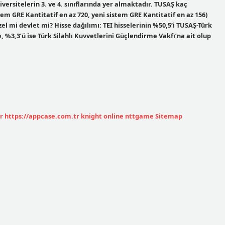
ersitelerin 3. ve 4. sınıflarında yer almaktadır. TUSAŞ kaç
stem GRE Kantitatif en az 720, yeni sistem GRE Kantitatif en az 156)
el mi devlet mi? Hisse dağılımı: TEI hisselerinin %50,5’i TUSAŞ-Türk
e, %3,3’ü ise Türk Silahlı Kuvvetlerini Güçlendirme Vakfı’na ait olup
r
https://appcase.com.tr
knight online
nttgame
Sitemap