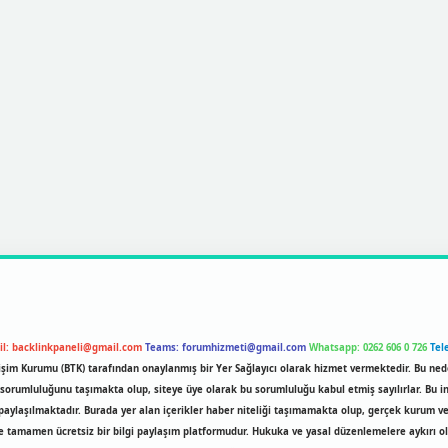
il:
backlinkpaneli@gmail.com
Teams:
forumhizmeti@gmail.com
Whatsapp: 0262 606 0 726
Tel
etişim Kurumu (BTK) tarafından onaylanmış bir Yer Sağlayıcı olarak hizmet vermektedir. Bu ned
rumluluğunu taşımakta olup, siteye üye olarak bu sorumluluğu kabul etmiş sayılırlar. Bu inte
paylaşılmaktadır. Burada yer alan içerikler haber niteliği taşımamakta olup, gerçek kurum v
ve tamamen ücretsiz bir bilgi paylaşım platformudur. Hukuka ve yasal düzenlemelere aykırı 