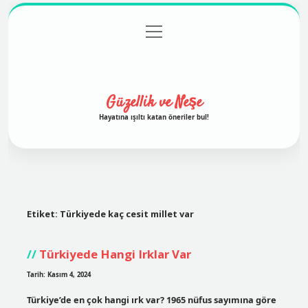
menüyü
Anasayfa
Gizlilik Politikası
Yasal Uyarı
aç
Hakkımızda
Güzellik ve Neşe
Hayatına ışıltı katan öneriler bul!
Etiket:
Türkiyede kaç cesit millet var
Türkiyede Hangi Irklar Var
Tarih: Kasım 4, 2024
Türkiye’de en çok hangi ırk var? 1965 nüfus sayımına göre