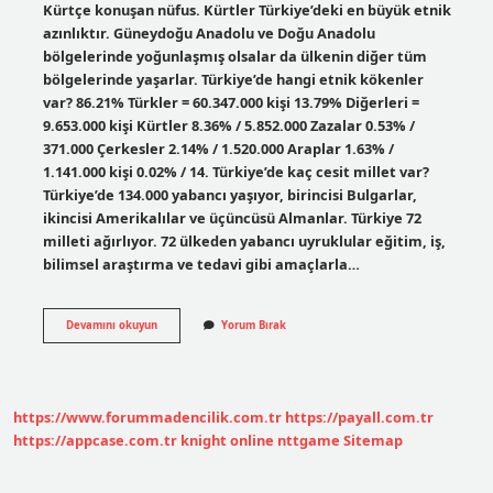
Kürtçe konuşan nüfus. Kürtler Türkiye’deki en büyük etnik
azınlıktır. Güneydoğu Anadolu ve Doğu Anadolu
bölgelerinde yoğunlaşmış olsalar da ülkenin diğer tüm
bölgelerinde yaşarlar. Türkiye’de hangi etnik kökenler
var? 86.21% Türkler = 60.347.000 kişi 13.79% Diğerleri =
9.653.000 kişi Kürtler 8.36% / 5.852.000 Zazalar 0.53% /
371.000 Çerkesler 2.14% / 1.520.000 Araplar 1.63% /
1.141.000 kişi 0.02% / 14. Türkiye’de kaç cesit millet var?
Türkiye’de 134.000 yabancı yaşıyor, birincisi Bulgarlar,
ikincisi Amerikalılar ve üçüncüsü Almanlar. Türkiye 72
milleti ağırlıyor. 72 ülkeden yabancı uyruklular eğitim, iş,
bilimsel araştırma ve tedavi gibi amaçlarla…
Türkiyede
Devamını okuyun
Yorum Bırak
Hangi
Irklar
Var
https://www.forummadencilik.com.tr
https://payall.com.tr
https://appcase.com.tr
knight online
nttgame
Sitemap