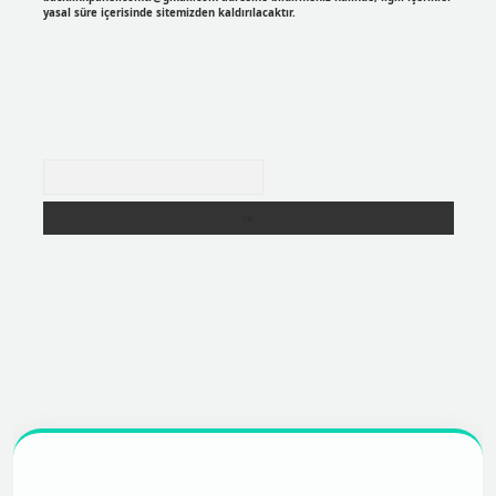
yasal süre içerisinde sitemizden kaldırılacaktır.
Arama
r
https://betexpergir.net/