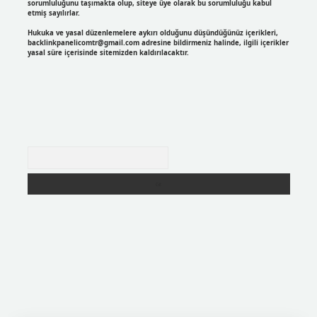
sorumluluğunu taşımakta olup, siteye üye olarak bu sorumluluğu kabul
etmiş sayılırlar.
Hukuka ve yasal düzenlemelere aykırı olduğunu düşündüğünüz içerikleri,
backlinkpanelicomtr@gmail.com
adresine bildirmeniz halinde, ilgili içerikler
yasal süre içerisinde sitemizden kaldırılacaktır.
Arama
r
https://betexpergir.net/