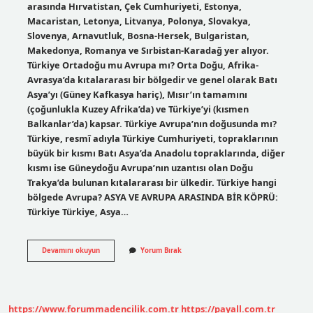
arasında Hırvatistan, Çek Cumhuriyeti, Estonya,
Macaristan, Letonya, Litvanya, Polonya, Slovakya,
Slovenya, Arnavutluk, Bosna-Hersek, Bulgaristan,
Makedonya, Romanya ve Sırbistan-Karadağ yer alıyor.
Türkiye Ortadoğu mu Avrupa mı? Orta Doğu, Afrika-
Avrasya’da kıtalararası bir bölgedir ve genel olarak Batı
Asya’yı (Güney Kafkasya hariç), Mısır’ın tamamını
(çoğunlukla Kuzey Afrika’da) ve Türkiye’yi (kısmen
Balkanlar’da) kapsar. Türkiye Avrupa’nın doğusunda mı?
Türkiye, resmî adıyla Türkiye Cumhuriyeti, topraklarının
büyük bir kısmı Batı Asya’da Anadolu topraklarında, diğer
kısmı ise Güneydoğu Avrupa’nın uzantısı olan Doğu
Trakya’da bulunan kıtalararası bir ülkedir. Türkiye hangi
bölgede Avrupa? ASYA VE AVRUPA ARASINDA BİR KÖPRÜ:
Türkiye Türkiye, Asya…
Türkiye
Devamını okuyun
Yorum Bırak
Doğu
Avrupa
Mi
https://www.forummadencilik.com.tr
https://payall.com.tr