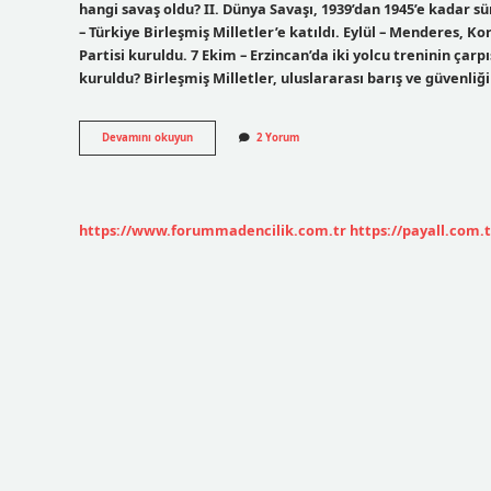
hangi savaş oldu? II. Dünya Savaşı, 1939’dan 1945’e kadar sü
– Türkiye Birleşmiş Milletler’e katıldı. Eylül – Menderes, Ko
Partisi kuruldu. 7 Ekim – Erzincan’da iki yolcu treninin çarpı
kuruldu? Birleşmiş Milletler, uluslararası barış ve güvenli
1945
Devamını okuyun
2 Yorum
De
Dunyada
Neler
Oldu
https://www.forummadencilik.com.tr
https://payall.com.t