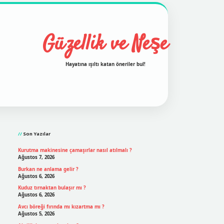
Güzellik ve Neşe
Hayatına ışıltı katan öneriler bul!
Sidebar
grand opera bet
ilbetgir.net
betexper
https://betexperg
Son Yazılar
Kurutma makinesine çamaşırlar nasıl atılmalı ?
Ağustos 7, 2026
Burkan ne anlama gelir ?
Ağustos 6, 2026
Kuduz tırnaktan bulaşır mı ?
Ağustos 6, 2026
Avcı böreği fırında mı kızartma mı ?
Ağustos 5, 2026