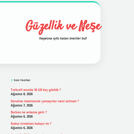
Güzellik ve Neşe
Hayatına ışıltı katan öneriler bul!
Sidebar
grand opera bet
ilbetgir.net
betexper
https://betexpergir
Son Yazılar
Turkcell anında 30 GB kaç günlük ?
Ağustos 8, 2026
Kurutma makinesine çamaşırlar nasıl atılmalı ?
Ağustos 7, 2026
Burkan ne anlama gelir ?
Ağustos 6, 2026
Kuduz tırnaktan bulaşır mı ?
Ağustos 6, 2026