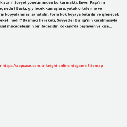
rkistan’ı Sovyet yönetiminden kurtarmaktı. Enver Paşa’nın
ç nedir? Baskı, giyilecek kumaşlara, yatak örtülerine ve
in kopyalanması sanatıdır. Form kök boyaya batırılır ve işlenecek
keti nedir? Basmacı hareketi, Sovyetler Birliği’nin kurulmasıyla
usal mücadelesinin bir ifadesidir. Kokand’da başlayan ve kısa…
r
https://appcase.com.tr
knight online
nttgame
Sitemap