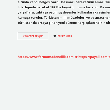
altında kendi bölgesi vardı. Basmacı hareketinin amacı Tü
liderliğinde hareket 1921’de büyük bir ivme kazandı. Basma
çarşaflara, tahtaya oyulmuş desenler kullanılarak resimler
kumaşa vurulur. Türkistan milli mücadelesi ve basmacı hare
Türkistan’da ortaya çıkan yeni düzene karşı çıkan halkın ul
Basmacı
Devamını okuyun
Yorum Bırak
Hareketi
Nedir
12
Sınıf
https://www.forummadencilik.com.tr
https://payall.com.t