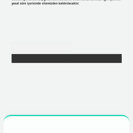
yasal süre içerisinde sitemizden kaldırılacaktır.
Arama
r
https://betexpergir.net/