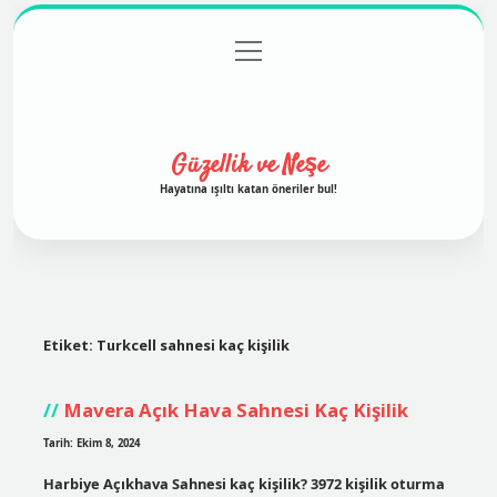
menüyü
Anasayfa
Gizlilik Politikası
Yasal Uyarı
aç
Hakkımızda
Güzellik ve Neşe
Hayatına ışıltı katan öneriler bul!
Etiket:
Turkcell sahnesi kaç kişilik
Mavera Açık Hava Sahnesi Kaç Kişilik
Tarih: Ekim 8, 2024
Harbiye Açıkhava Sahnesi kaç kişilik? 3972 kişilik oturma