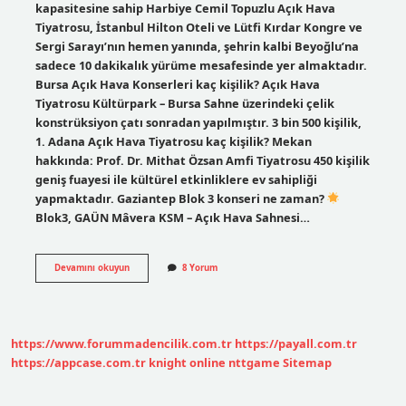
kapasitesine sahip Harbiye Cemil Topuzlu Açık Hava
Tiyatrosu, İstanbul Hilton Oteli ve Lütfi Kırdar Kongre ve
Sergi Sarayı’nın hemen yanında, şehrin kalbi Beyoğlu’na
sadece 10 dakikalık yürüme mesafesinde yer almaktadır.
Bursa Açık Hava Konserleri kaç kişilik? Açık Hava
Tiyatrosu Kültürpark – Bursa Sahne üzerindeki çelik
konstrüksiyon çatı sonradan yapılmıştır. 3 bin 500 kişilik,
1. Adana Açık Hava Tiyatrosu kaç kişilik? Mekan
hakkında: Prof. Dr. Mithat Özsan Amfi Tiyatrosu 450 kişilik
geniş fuayesi ile kültürel etkinliklere ev sahipliği
yapmaktadır. Gaziantep Blok 3 konseri ne zaman?
Blok3, GAÜN Mâvera KSM – Açık Hava Sahnesi…
Mavera
Devamını okuyun
8 Yorum
Açık
Hava
Sahnesi
Kaç
Kişilik
https://www.forummadencilik.com.tr
https://payall.com.tr
https://appcase.com.tr
knight online
nttgame
Sitemap