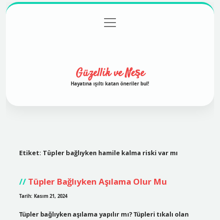
menüyü
Anasayfa
Gizlilik Politikası
Yasal Uyarı
aç
Hakkımızda
Güzellik ve Neşe
Hayatına ışıltı katan öneriler bul!
Etiket:
Tüpler bağlıyken hamile kalma riski var mı
Tüpler Bağlıyken Aşılama Olur Mu
Tarih: Kasım 21, 2024
Tüpler bağlıyken aşılama yapılır mı? Tüpleri tıkalı olan