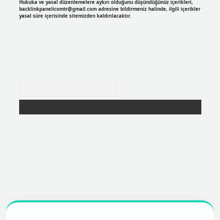
Hukuka ve yasal düzenlemelere aykırı olduğunu düşündüğünüz içerikleri,
backlinkpanelicomtr@gmail.com
adresine bildirmeniz halinde, ilgili içerikler
yasal süre içerisinde sitemizden kaldırılacaktır.
Arama
et
ilbetgir.net
betexper
https://betexpergir.net/