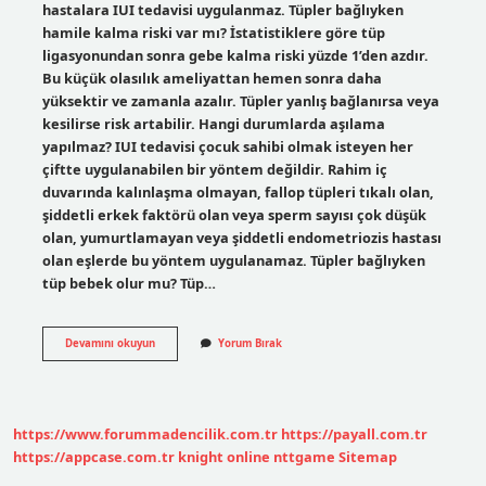
hastalara IUI tedavisi uygulanmaz. Tüpler bağlıyken
hamile kalma riski var mı? İstatistiklere göre tüp
ligasyonundan sonra gebe kalma riski yüzde 1’den azdır.
Bu küçük olasılık ameliyattan hemen sonra daha
yüksektir ve zamanla azalır. Tüpler yanlış bağlanırsa veya
kesilirse risk artabilir. Hangi durumlarda aşılama
yapılmaz? IUI tedavisi çocuk sahibi olmak isteyen her
çiftte uygulanabilen bir yöntem değildir. Rahim iç
duvarında kalınlaşma olmayan, fallop tüpleri tıkalı olan,
şiddetli erkek faktörü olan veya sperm sayısı çok düşük
olan, yumurtlamayan veya şiddetli endometriozis hastası
olan eşlerde bu yöntem uygulanamaz. Tüpler bağlıyken
tüp bebek olur mu? Tüp…
Tüpler
Devamını okuyun
Yorum Bırak
Bağlıyken
Aşılama
Olur
Mu
https://www.forummadencilik.com.tr
https://payall.com.tr
https://appcase.com.tr
knight online
nttgame
Sitemap