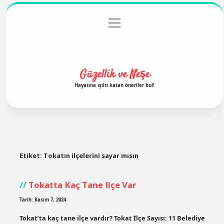
menüyü
Anasayfa
Gizlilik Politikası
Yasal Uyarı
aç
Hakkımızda
Güzellik ve Neşe
Hayatına ışıltı katan öneriler bul!
Etiket:
Tokatın ilçelerini sayar mısın
Tokatta Kaç Tane Ilçe Var
Tarih: Kasım 7, 2024
Tokat’ta kaç tane ilçe vardır? Tokat İlçe Sayısı: 11 Belediye