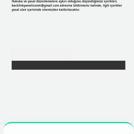
Hukuka ve yasal düzenlemelere aykırı olduğunu düşündüğünüz içerikleri,
backlinkpanelicomtr@gmail.com
adresine bildirmeniz halinde, ilgili içerikler
yasal süre içerisinde sitemizden kaldırılacaktır.
Arama
https://betexpergir.net/