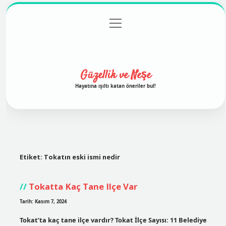
menüyü
Anasayfa
Gizlilik Politikası
Yasal Uyarı
aç
Hakkımızda
Güzellik ve Neşe
Hayatına ışıltı katan öneriler bul!
Etiket:
Tokatın eski ismi nedir
Tokatta Kaç Tane Ilçe Var
Tarih: Kasım 7, 2024
Tokat’ta kaç tane ilçe vardır? Tokat İlçe Sayısı: 11 Belediye