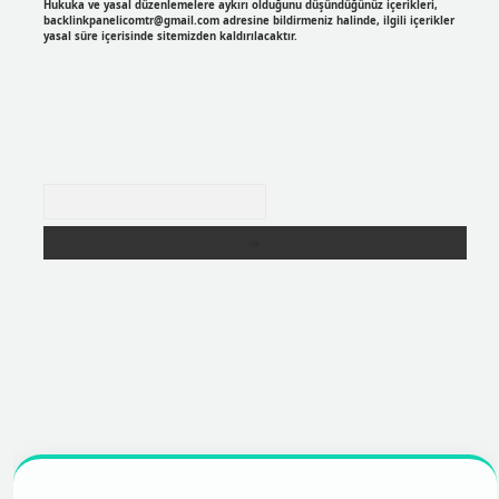
Hukuka ve yasal düzenlemelere aykırı olduğunu düşündüğünüz içerikleri,
backlinkpanelicomtr@gmail.com
adresine bildirmeniz halinde, ilgili içerikler
yasal süre içerisinde sitemizden kaldırılacaktır.
Arama
r
https://betexpergir.net/