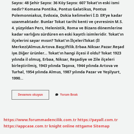
Sayısı: 48 Şehir Sayısı: 36 Köy Sayısı: 607 Tokat’ın eski ismi
nedir? Komana Pontika, Pontus Galatikus, Pontus
Polemonniakus, Evdoxia, Dokia kelimeleri İ.D. ER’ye kadar
uzanmaktadır. Bunlar Tokat tarihi kenti ve çevresinin M.S.
4. yüzyıldan Pers, Helenistik, Roma ve Bizans dönemlerine
kadar varlığını sürdüren en eski kayıtlı isimleridir. Tokat’ın
ilçelerini sayar mısın? Tokat’ın İlçeleriTokat (İl
Merkezi)Almus.Artova.Başçiftlik.Erbaa.Niksar.Pazar.Reşad
iye.Diğer ürünler… Tokat’ın hangi ilçesi il oldu? Tokat 1923
yılında il olmuş, Erbaa, Niksar, Reşadiye ve Zile ilçeleri
birleştirilmiş, 1943 yılında Taşova, 1944 yılında Artova ve
Turhal, 1954 yılında Almus, 1987 yılında Pazar ve Yeşilyurt,
1990…
Tokatta
Devamını okuyun
Yorum Bırak
Kaç
Tane
Ilçe
Var
https://www.forummadencilik.com.tr
https://payall.com.tr
https://appcase.com.tr
knight online
nttgame
Sitemap