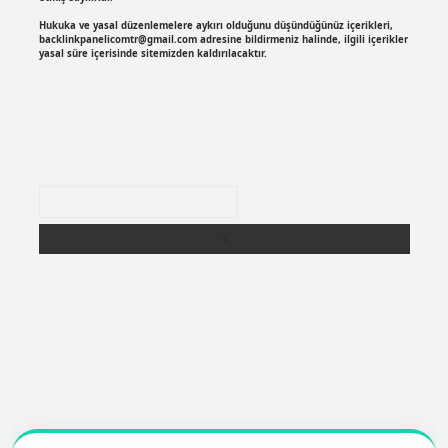
Hukuka ve yasal düzenlemelere aykırı olduğunu düşündüğünüz içerikleri,
backlinkpanelicomtr@gmail.com
adresine bildirmeniz halinde, ilgili içerikler
yasal süre içerisinde sitemizden kaldırılacaktır.
Arama
https://betexpergir.net/