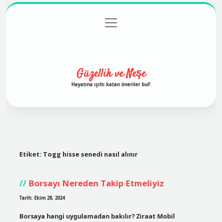
menüyü
Anasayfa
Gizlilik Politikası
Yasal Uyarı
aç
Hakkımızda
Güzellik ve Neşe
Hayatına ışıltı katan öneriler bul!
Etiket:
Togg hisse senedi nasıl alınır
Borsayı Nereden Takip Etmeliyiz
Tarih: Ekim 28, 2024
Borsaya hangi uygulamadan bakılır? Ziraat Mobil