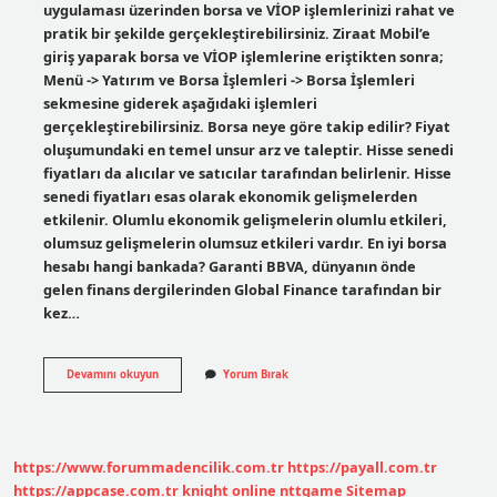
uygulaması üzerinden borsa ve VİOP işlemlerinizi rahat ve
pratik bir şekilde gerçekleştirebilirsiniz. Ziraat Mobil’e
giriş yaparak borsa ve VİOP işlemlerine eriştikten sonra;
Menü -> Yatırım ve Borsa İşlemleri -> Borsa İşlemleri
sekmesine giderek aşağıdaki işlemleri
gerçekleştirebilirsiniz. Borsa neye göre takip edilir? Fiyat
oluşumundaki en temel unsur arz ve taleptir. Hisse senedi
fiyatları da alıcılar ve satıcılar tarafından belirlenir. Hisse
senedi fiyatları esas olarak ekonomik gelişmelerden
etkilenir. Olumlu ekonomik gelişmelerin olumlu etkileri,
olumsuz gelişmelerin olumsuz etkileri vardır. En iyi borsa
hesabı hangi bankada? Garanti BBVA, dünyanın önde
gelen finans dergilerinden Global Finance tarafından bir
kez…
Borsayı
Devamını okuyun
Yorum Bırak
Nereden
Takip
Etmeliyiz
https://www.forummadencilik.com.tr
https://payall.com.tr
https://appcase.com.tr
knight online
nttgame
Sitemap