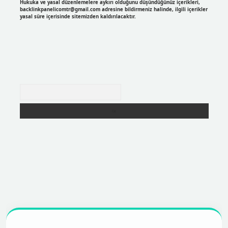
Hukuka ve yasal düzenlemelere aykırı olduğunu düşündüğünüz içerikleri,
backlinkpanelicomtr@gmail.com
adresine bildirmeniz halinde, ilgili içerikler
yasal süre içerisinde sitemizden kaldırılacaktır.
Arama
r
https://betexpergir.net/