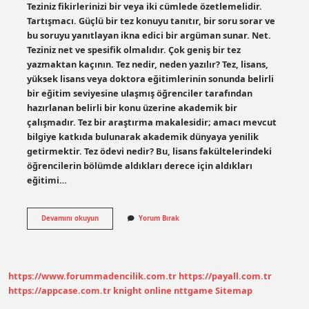
Teziniz fikirlerinizi bir veya iki cümlede özetlemelidir.
Tartışmacı. Güçlü bir tez konuyu tanıtır, bir soru sorar ve
bu soruyu yanıtlayan ikna edici bir argüman sunar. Net.
Teziniz net ve spesifik olmalıdır. Çok geniş bir tez
yazmaktan kaçının. Tez nedir, neden yazılır? Tez, lisans,
yüksek lisans veya doktora eğitimlerinin sonunda belirli
bir eğitim seviyesine ulaşmış öğrenciler tarafından
hazırlanan belirli bir konu üzerine akademik bir
çalışmadır. Tez bir araştırma makalesidir; amacı mevcut
bilgiye katkıda bulunarak akademik dünyaya yenilik
getirmektir. Tez ödevi nedir? Bu, lisans fakültelerindeki
öğrencilerin bölümde aldıkları derece için aldıkları
eğitimi…
Tez
Devamını okuyun
Yorum Bırak
Ne
Demek
Örnek
https://www.forummadencilik.com.tr
https://payall.com.tr
https://appcase.com.tr
knight online
nttgame
Sitemap