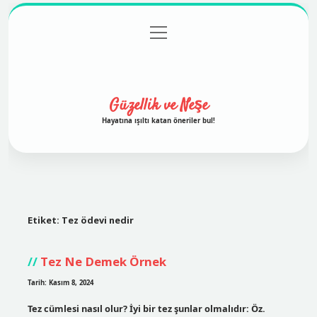
menüyü
Anasayfa
Gizlilik Politikası
Yasal Uyarı
aç
Hakkımızda
Güzellik ve Neşe
Hayatına ışıltı katan öneriler bul!
Etiket:
Tez ödevi nedir
Tez Ne Demek Örnek
Tarih: Kasım 8, 2024
Tez cümlesi nasıl olur? İyi bir tez şunlar olmalıdır: Öz.